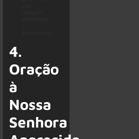
vida
(Imagem:
RHJPhtotos
|
Shutterstock)
4.
Oração
à
Nossa
Senhora