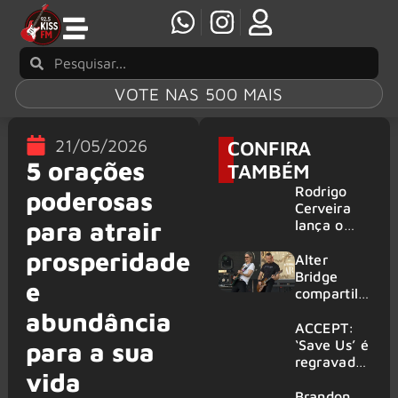
VOTE NAS 500 MAIS
21/05/2026
CONFIRA
5 orações
TAMBÉM
Rodrigo
poderosas
Cerveira
para atrair
lança o
single “The
prosperidade
Searcher”
Alter
Bridge
e
compartilh
a vídeo ao
abundância
vivo de
ACCEPT:
“Fortress”
‘Save Us’ é
para a sua
gravada
regravada
vida
no Rock
com
am Ring
membros
Brandon