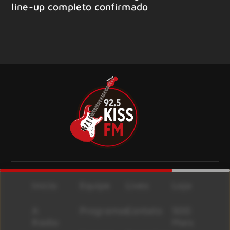
line-up completo confirmado
Início
Equipe
Lives
Loja
A
Programas
Contato
500
Rádio
Mais