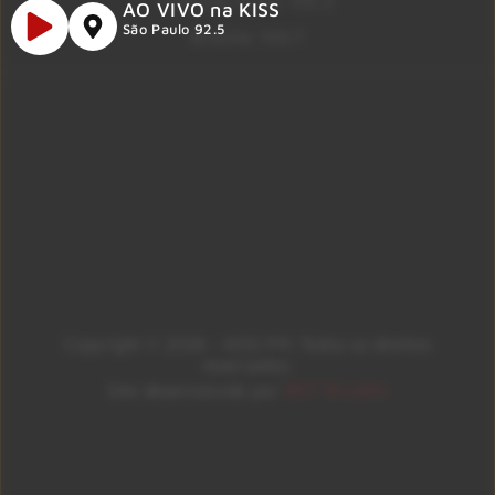
Ribeirão Preto 105.3
AO VIVO na KISS
São Paulo 92.5
Brasília 106.7
Copyright © 2026 – KISS FM. Todos os direitos
reservados.
ID7 Studio
Site desenvolvido por