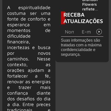
2026
do GHOST
Flowers
A espiritualidade
e KORN
reflete
costuma ser uma
RECEBA
sobre o
fonte de conforto e
futuro e
ATUALIZAÇÕES
levanta
esperança em
possibilida
momentos de
de de
dificuldade
deixar os
Suas informações são
financeira,
palcos
tratadas com a máxima
incertezas e busca
confidencialidade e
por novos
segurança.
caminhos. Nesse
contexto, as
orações ajudam a
fortalecer a fé,
renovar as energias
e trazer mais
confiança diante
dos desafios do dia
a dia. Entre preces
tradicionais e