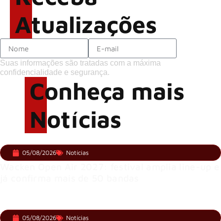
Atualizações
Suas informações são tratadas com a máxima
confidencialidade e segurança.
Conheça mais
Notícias
05/08/2026
Notícias
Wacken Open Air 2027: festival amplia line-up e
já confirma mais de 50 bandas
05/08/2026
Notícias