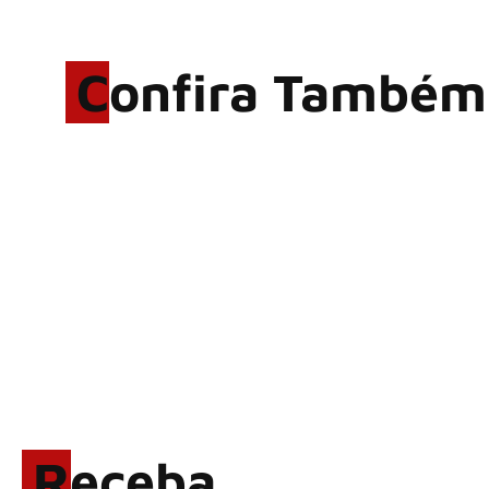
Confira Também
Rodrigo Cerveira lança o
single “The Searcher”
Alter Bridge compartilha
vídeo ao vivo de “Fortress”
gravada no Rock am Ring
2026
ACCEPT: ‘Save Us’ é
regravada com membros do
GHOST e KORN
Brandon Flowers reflete
sobre o futuro e levanta
possibilidade de deixar os
Receba
palcos