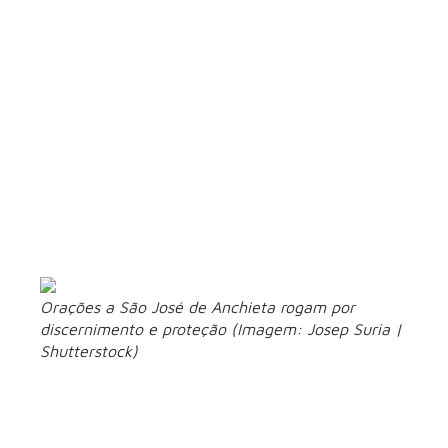
orientação em nossos
Rogamos, portanto, por sua
próprios desafios
, buscando refletir a mesma paciência
e fortaleza que você demonstrou. Em momentos de
dificuldade e dúvida, ajude-nos a manter o foco em nossa
missão pessoal e comunitária, inspirando-nos com o
exemplo de sua vida devotada. Que possamos agir com a
mesma generosidade e dedicação com as quais você
trabalhou para estabelecer uma ponte entre culturas e fé.
Conceda-nos a graça de viver nossos dias com a mesma
integridade e empenho que você manifestou. Que sua
intercessão nos fortaleça para enfrentar nossos desafios com
coragem e amor, seguindo o caminho que você tão bem
trilhou. Amém!
Orações a São José de Anchieta rogam por
discernimento e proteção (Imagem: Josep Suria |
Shutterstock)
3. Oração de São José aos
catequistas