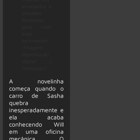
arranjados e
pressões
familiares
para viver
esse
sentimento
(Imagem:
Reprodução
digital |
Globoplay)
A novelinha
começa quando o
carro de Sasha
quebra
inesperadamente e
ela acaba
conhecendo Will
em uma oficina
mecânica. O