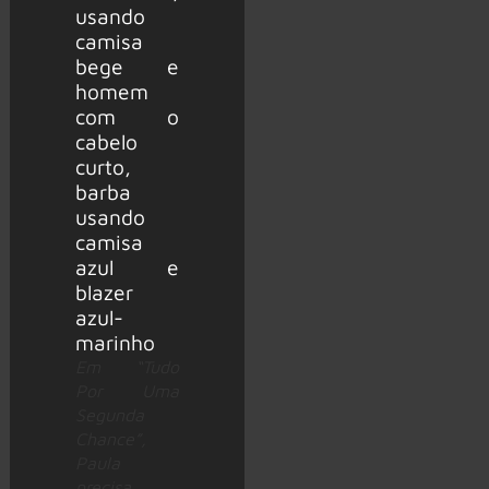
Em “Tudo
Por Uma
Segunda
Chance”,
Paula
precisa