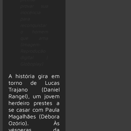
provar sua
inocência
para
reconquistar
o homem
que ama
(Imagem:
Reprodução
digital |
Globoplay)
A história gira em
torno de Lucas
Trajano (Daniel
Rangel), um jovem
herdeiro prestes a
se casar com Paula
Magalhães (Débora
Ozório). Às
vésperas da