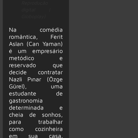
Reprodução
digital |
Globoplay)
Na comédia
romântica, Ferit
Aslan (Can Yaman)
é um empresário
metódico e
reservado que
decide contratar
Nazli Pınar (Özge
Gürel), uma
estudante de
gastronomia
determinada e
cheia de sonhos,
para trabalhar
como cozinheira
em sua casa.