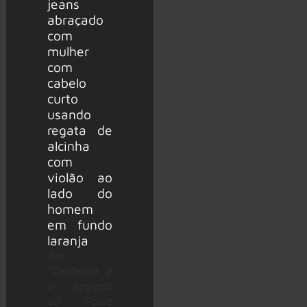
Em
“Cinderela e
o Segredo
do Pobre