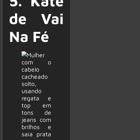
5. Kate
de Vai
Na Fé