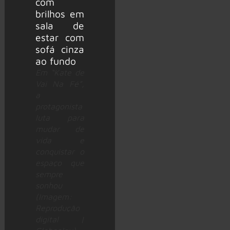
Em “Kate de
Vai Na Fé”,
a
protagonista
luta para
mudar de
vida e
conquistar o
espaço que
sempre
sonhou
(Imagem:
Reprodução
digital |