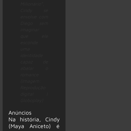
Milionário”,
Cindy se
envolve com
Diego sem
imaginar
que ele
esconde
uma
identidade
capaz de
abalar o
romance
(Imagem:
Reprodução
digital |
Globoplay)
Anúncios
Na história, Cindy
(Maya Aniceto) é