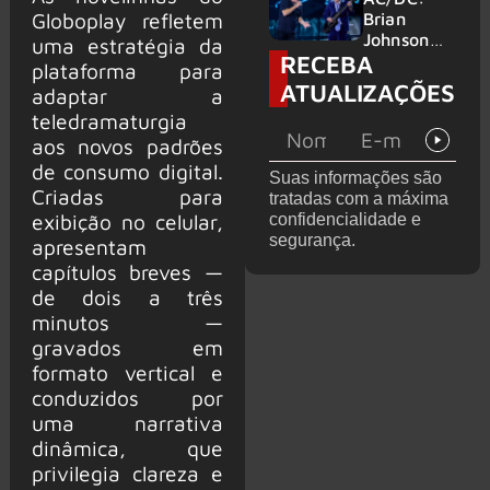
no Wacken
do Bon
Globoplay refletem
Brian
2027
Jovi com o
Johnson
uma estratégia da
RECEBA
supergrupo
quase é
plataforma para
Kings of
atingido
ATUALIZAÇÕES
adaptar a
Chaos nos
por canhão
teledramaturgia
Estados
em show
Unidos
aos novos padrões
de consumo digital.
Suas informações são
Criadas para
tratadas com a máxima
exibição no celular,
confidencialidade e
segurança.
apresentam
capítulos breves —
de dois a três
minutos —
gravados em
formato vertical e
conduzidos por
uma narrativa
dinâmica, que
privilegia clareza e