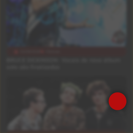
03/08/2026
Notícias
BRUCE DICKINSON: Vocais de novo álbum
solo são finalizados
Precisa de Ajuda?