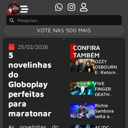
VOTE NAS 500 MAIS
25/02/2026
CONFIRA
5
TAMBÉM
OZZY
novelinhas
OSBOURN
do
E: Retorno
do Ozzfest
Globoplay
em 2027 é
FIVE
confirmad
FINGER
perfeitas
o por
DEATH
Sharon
PUNCH,
para
HELLOWE
Richie
EN:
Sambora
maratonar
Gigantes
volta a
são
tocar
As novelinhas do
anunciados
clássicos
AC/DC: