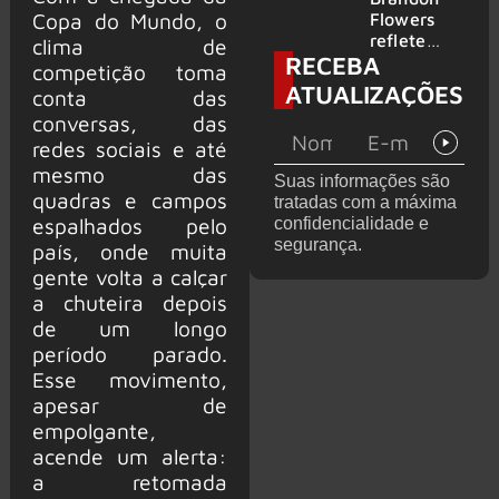
2026
do GHOST
Copa do Mundo, o
Flowers
e KORN
reflete
clima de
RECEBA
sobre o
competição toma
futuro e
ATUALIZAÇÕES
conta das
levanta
conversas, das
possibilida
de de
redes sociais e até
deixar os
mesmo das
Suas informações são
palcos
quadras e campos
tratadas com a máxima
espalhados pelo
confidencialidade e
segurança.
país, onde muita
gente volta a calçar
a chuteira depois
de um longo
período parado.
Esse movimento,
apesar de
empolgante,
acende um alerta:
a retomada