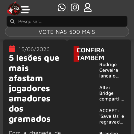
VOTE NAS 500 MAIS
15/06/2026
CONFIRA
5 lesões que
TAMBÉM
Rodrigo
mais
Cerveira
afastam
lança o
single “The
jogadores
Searcher”
Alter
Bridge
amadores
compartilh
a vídeo ao
dos
vivo de
ACCEPT:
“Fortress”
‘Save Us’ é
gramados
gravada
regravada
no Rock
com
Com a chegada da
am Ring
membros
Brandon