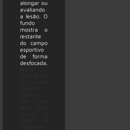
Ignorar
sinais de dor
ou tentar
continuar
jogando
após uma
lesão pode
agravar o
quadro e
transformar