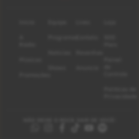
Início
Equipe
Lives
Loja
A
Programas
Contato
500
Rádio
Mais
Notícias
Resenhas
Músicas
Painel
de
Shows
Anuncie
Controle
Promoções
Políticas de
Privacidade
NÃO DEIXE O ROCK SAIR DE VOCÊ!