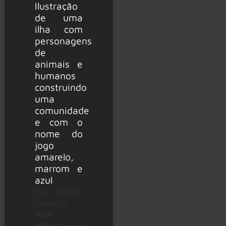
Em “Animal
Crossing:
New
Horizons”, é