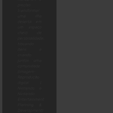
preciso
transformar
uma ilha
deserta em
um espaço
cheio de
personalidade,
trocando
itens e
criando
juntos uma
comunidade
(Imagem:
Reprodução
digital |
Nintendo e
Nintendo
Entertainment
Planning &
Development)