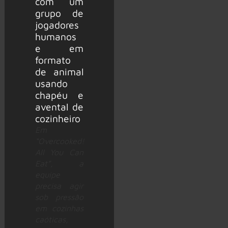
Em
“Overcooked!
All You Can
Eat”, a
equipe
precisa agir
sob pressão
em cozinhas
caóticas,