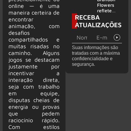
2026
do GHOST
Flowers
online — é uma
e KORN
reflete
maneira certeira de
RECEBA
sobre o
encontrar
futuro e
ATUALIZAÇÕES
animação, com
levanta
desafios
possibilida
de de
compartilhados e
deixar os
muitas risadas no
Suas informações são
palcos
caminho. Alguns
tratadas com a máxima
confidencialidade e
jogos se destacam
segurança.
justamente por
incentivar a
interação direta,
seja com trabalho
em equipe,
disputas cheias de
energia ou provas
que pedem
raciocínio rápido.
Com estilos