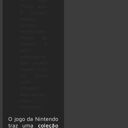
“Mario Kart
8 Deluxe”
oferece
corridas
imprevisíveis
cheias de
atalhos e
itens
estratégicos
que podem
mudar tudo
na última
volta
(Imagem:
Reprodução
digital |
Nintendo)
O jogo da Nintendo
traz uma
coleção