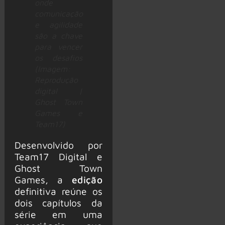
onde
comunicação
e agilidade
são a chave
para vencer
os desafios
(Imagem:
Reprodução
digital |
Ghost Town
Games e
Team17)
Desenvolvido por
Team17 Digital e
Ghost Town
Games, a
edição
definitiva reúne os
dois capítulos da
série em uma