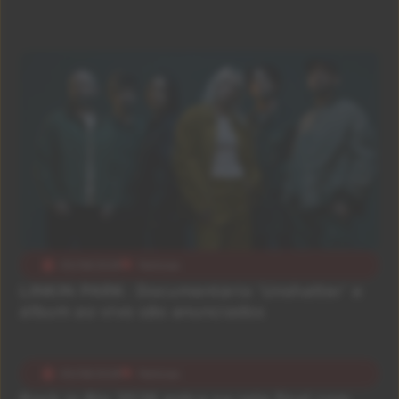
05/08/2026
Notícias
LINKIN PARK: Documentário ‘Unshatter’ e
álbum ao vivo são anunciados
05/08/2026
Notícias
Rock in Rio 2026 entra na reta final com