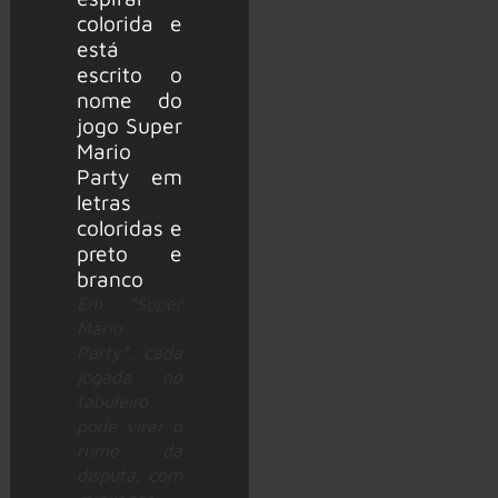
Em “Super
Mario
Party”, cada
jogada no
tabuleiro
pode virar o
rumo da
disputa, com