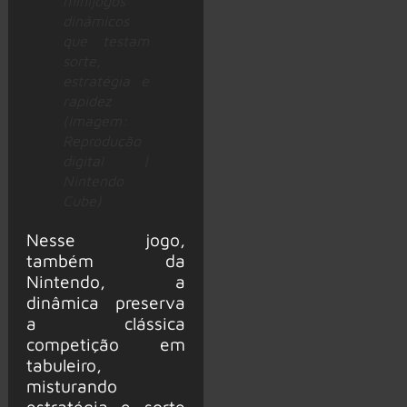
minijogos
dinâmicos
que testam
sorte,
estratégia e
rapidez
(Imagem:
Reprodução
digital |
Nintendo
Cube)
Nesse jogo,
também da
Nintendo, a
dinâmica preserva
a clássica
competição em
tabuleiro,
misturando
estratégia e sorte