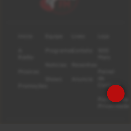
Início
Equipe
Lives
Loja
A
Programas
Contato
500
Rádio
Mais
Notícias
Resenhas
Músicas
Painel
de
Shows
Anuncie
Controle
Promoções
Precisa de Ajuda?
Políticas de
Privacidade
NÃO DEIXE O ROCK SAIR DE VOCÊ!