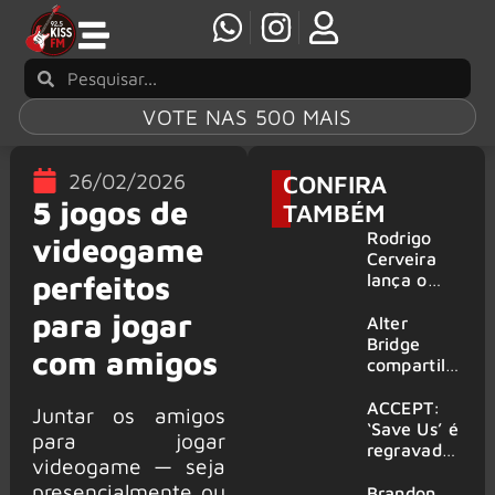
VOTE NAS 500 MAIS
26/02/2026
CONFIRA
5 jogos de
TAMBÉM
Rodrigo
videogame
Cerveira
perfeitos
lança o
single “The
para jogar
Searcher”
Alter
Bridge
com amigos
compartilh
a vídeo ao
vivo de
ACCEPT:
Juntar os amigos
“Fortress”
‘Save Us’ é
para jogar
gravada
regravada
videogame — seja
no Rock
com
presencialmente ou
am Ring
membros
Brandon