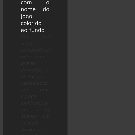
Em “Fall
Guys”,
competidores
enfrentam
provas
divertidas e
obstáculos
inesperados
em uma
corrida
eliminatória
até restar
apenas um
vencedor
(Imagem: