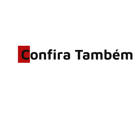
Confira Também
Rodrigo Cerveira lança o
single “The Searcher”
Alter Bridge compartilha
vídeo ao vivo de “Fortress”
gravada no Rock am Ring
2026
ACCEPT: ‘Save Us’ é
regravada com membros do
GHOST e KORN