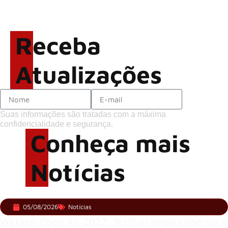
Brandon Flowers reflete
sobre o futuro e levanta
possibilidade de deixar os
Receba
palcos
Atualizações
Suas informações são tratadas com a máxima
confidencialidade e segurança.
Conheça mais
Notícias
05/08/2026
Notícias
Wacken Open Air 2027: festival amplia line-up e