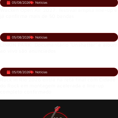
05/08/2026
Notícias
Wacken Open Air 2027: festival amplia line-up e
já confirma mais de 50 bandas
05/08/2026
Notícias
LINKIN PARK: Documentário ‘Unshatter’ e álbum
ao vivo são anunciados
05/08/2026
Notícias
Rock in Rio 2026 entra na reta final com Cidade
do Rock em montagem acelerada e line-up
completo confirmado