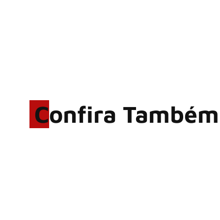
Confira Também
Rodrigo Cerveira lança o
single “The Searcher”
Alter Bridge compartilha
vídeo ao vivo de “Fortress”
gravada no Rock am Ring
2026
ACCEPT: ‘Save Us’ é
regravada com membros do