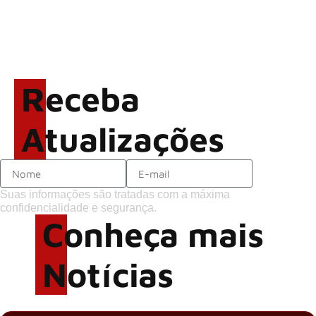
GHOST e KORN
Brandon Flowers reflete
sobre o futuro e levanta
possibilidade de deixar os
Receba
palcos
Atualizações
Suas informações são tratadas com a máxima
confidencialidade e segurança.
Conheça mais
Notícias