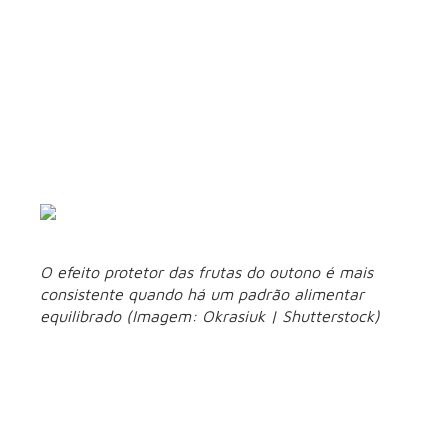
microbiota intestinal e para o controle da resposta
inflamatória do organismo”, afirma.
De acordo com a especialista, esse efeito se torna ainda
mudança de clima
mais importante em períodos de
,
como no outono, quando o corpo passa por adaptações. “Em
fases de transição climática, há uma maior vulnerabilidade
imunológica e alterações na rotina metabólica, e o consumo
regular dessas frutas pode ajudar a dar suporte ao sistema
imune e ao equilíbrio do metabolismo”, acrescenta.
O efeito protetor das frutas do outono é mais
consistente quando há um padrão alimentar
equilibrado (Imagem: Okrasiuk | Shutterstock)
O equilíbrio
alimentar é o que