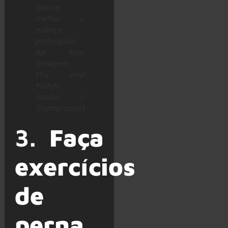
tolerar
melhor o
esforço
prolongado
da folia
(Imagem:
Mix and
Match
Studio |
Shutterstock)
3.
Faça
exercícios
de
perna