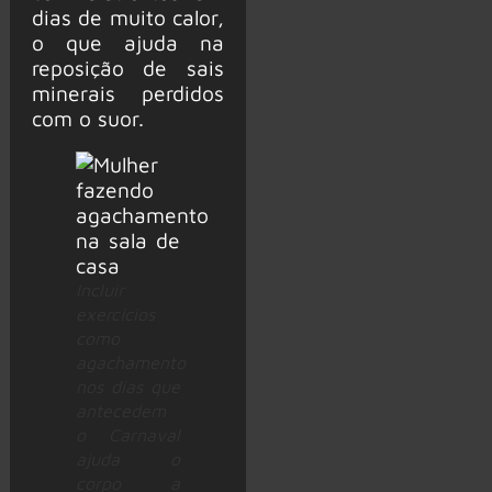
dias de muito calor,
o que ajuda na
reposição de sais
minerais perdidos
com o suor.
Incluir
exercícios
como
agachamento
nos dias que
antecedem
o Carnaval
ajuda o
corpo a