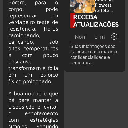
Porém, para o
2026
do GHOST
Flowers
corpo, pode
e KORN
reflete
representar um
RECEBA
sobre o
futuro e
verdadeiro teste de
ATUALIZAÇÕES
levanta
resistência. Horas
possibilida
caminhando,
de de
dançando, sob
deixar os
Suas informações são
altas temperaturas
palcos
tratadas com a máxima
e com pouco
confidencialidade e
descanso
segurança.
transformam a folia
em um esforço
físico prolongado.
A boa notícia é que
dá para manter a
disposição e evitar
o esgotamento
com estratégias
simples. Segundo