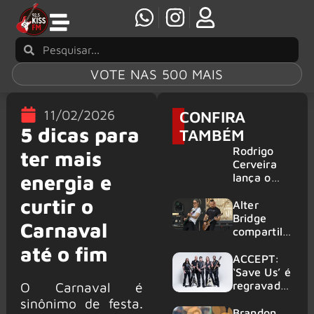
VOTE NAS 500 MAIS
11/02/2026
CONFIRA
5 dicas para
TAMBÉM
Rodrigo
ter mais
Cerveira
energia e
lança o
single “The
curtir o
Searcher”
Alter
Bridge
Carnaval
compartilh
a vídeo ao
até o fim
vivo de
ACCEPT:
“Fortress”
‘Save Us’ é
gravada
regravada
O Carnaval é
no Rock
com
sinônimo de festa.
am Ring
membros
Brandon