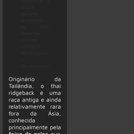
apresentar a
língua
azulada,
arroxeada
ou com
manchas
escuras
(Imagem:
Homozapien
|
Shutterstock)
Originário da
Tailândia, o thai
ridgeback é uma
raça antiga e ainda
relativamente rara
fora da Ásia,
conhecida
principalmente pela
faixa de pelos
que