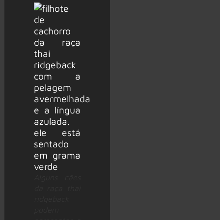
Alguns cães
da raça thai
ridgeback
podem