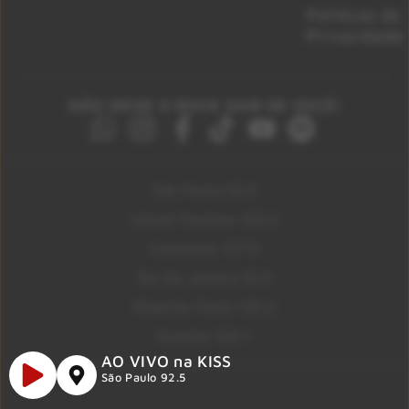
Políticas de
Privacidade
NÃO DEIXE O ROCK SAIR DE VOCÊ!
São Paulo 92.5
Litoral Paulista 100.3
Campinas 107.9
Rio De Janeiro 92.9
Ribeirão Preto 105.3
Brasília 106.7
AO VIVO na KISS
São Paulo 92.5