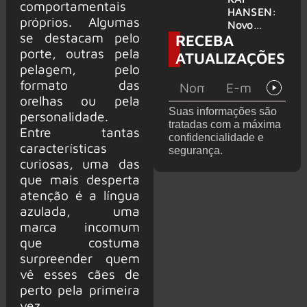
comportamentais
levanta
HANSEN:
próprios. Algumas
possibilida
Novo
se destacam pelo
RECEBA
de de
single
deixar os
‘Welcome
porte, outras pela
ATUALIZAÇÕES
palcos
To Life’ é
pelagem, pelo
lançado
formato das
orelhas ou pela
Suas informações são
personalidade.
tratadas com a máxima
Entre tantas
confidencialidade e
características
segurança.
curiosas, uma das
que mais desperta
atenção é a língua
azulada, uma
marca incomum
que costuma
surpreender quem
vê esses cães de
perto pela primeira
vez.