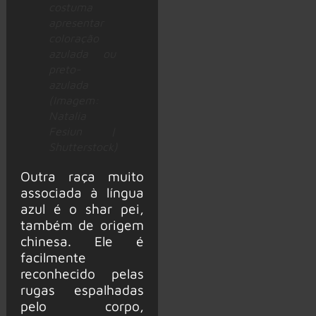
costuma
apresentar
coloração
azulada ou
preto-
azulada
(Imagem:
Natalia
Fesiun |
Shutterstock)
Outra raça muito
associada à língua
azul é o shar pei,
também de origem
chinesa. Ele é
facilmente
reconhecido pelas
rugas espalhadas
pelo corpo,