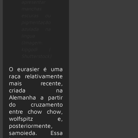
apresentar
manchas
escuras ou
pigmentação
azulada na
língua
(Imagem:
kipgodi |
Shutterstock)
O eurasier é uma
raça relativamente
mais recente,
criada na
Alemanha a partir
do cruzamento
entre chow chow,
wolfspitz e,
posteriormente,
samoieda. Essa