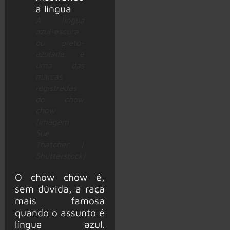
A língua
azul-escura
ou preto-
azulada é
uma das
marcas
registradas
do chow
chow
(Imagem:
Sue
Thatcher |
Shutterstock)
O chow chow é,
sem dúvida, a raça
mais famosa
quando o assunto é
língua azul.