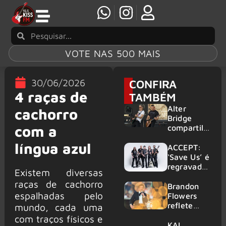
VOTE NAS 500 MAIS
30/06/2026
CONFIRA
4 raças de
TAMBÉM
Alter
cachorro
Bridge
com a
compartilh
a vídeo ao
língua azul
vivo de
ACCEPT:
“Fortress”
‘Save Us’ é
gravada
regravada
Existem diversas
no Rock
com
raças de cachorro
am Ring
membros
Brandon
espalhadas pelo
2026
do GHOST
Flowers
e KORN
reflete
mundo, cada uma
sobre o
com traços físicos e
futuro e
KAI