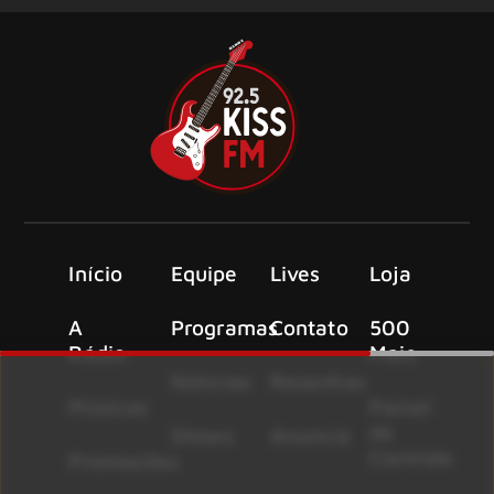
Início
Equipe
Lives
Loja
A
Programas
Contato
500
Rádio
Mais
Notícias
Resenhas
Músicas
Painel
de
Shows
Anuncie
Controle
Promoções