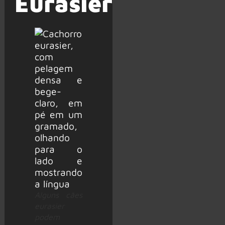
Eurasier
Alguns cães
eurasier
podem