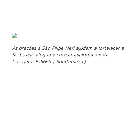
merecimentos de Jesus Cristo e na proteção de Maria
Santíssima, seja feito digno de morrer a morte dos justos e
de alcançar a bem-aventurada pátria do paraíso para ver e
louvar a Deus convosco e com todos os santos do céu.
Amém.
As orações a São Filipe Néri ajudam a fortalecer a
fé, buscar alegria e crescer espiritualmente
(Imagem: Es5669 | Shutterstock)
2. Oração para
servir a Deus com
alegria
intercedei
São Filipe, santo da alegria,
por mim e conduzi-