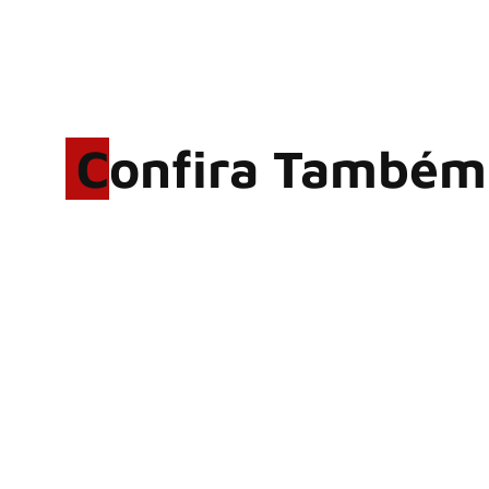
Confira Também
Rodrigo Cerveira lança o
single “The Searcher”
Alter Bridge compartilha
vídeo ao vivo de “Fortress”
gravada no Rock am Ring
2026
ACCEPT: ‘Save Us’ é
regravada com membros do
GHOST e KORN
Brandon Flowers reflete