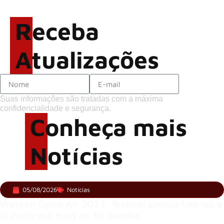
sobre o futuro e levanta
possibilidade de deixar os
Receba
palcos
Atualizações
Suas informações são tratadas com a máxima
confidencialidade e segurança.
Conheça mais
Notícias
05/08/2026
Notícias
Wacken Open Air 2027: festival amplia line-up e
já confirma mais de 50 bandas