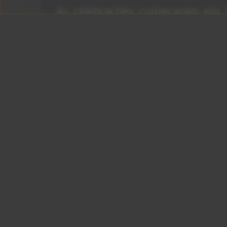
As celebrações começaram em 
que a banda apresentou “A Beaut
em sua trajetória e em toda 
revelou a inédita “God’s Eye”, g
oficialmente quase duas décadas
Por
(Big Rock N’ 
Juliana Carpinelli