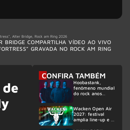
tress"
,
Alter Bridge
,
Rock am Ring 2026
Accept
R BRIDGE COMPARTILHA VÍDEO AO VIVO
ACCE
FORTRESS” GRAVADA NO ROCK AM RING
MEMBR
6
CONFIRA TAMBÉM
Hoobastank,
 de
fenômeno mundial
do rock anos
My
2000, volta ao
Brasil para 6
Wacken Open Air
shows
2027: festival
amplia line-up e já
confirma mais de