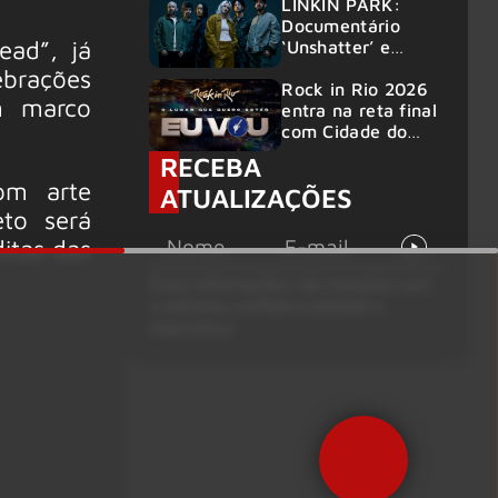
50 bandas
LINKIN PARK:
Documentário
ead”, já
‘Unshatter’ e
álbum ao vivo são
ebrações
anunciados
Rock in Rio 2026
m marco
entra na reta final
com Cidade do
Rock em
RECEBA
montagem
om arte
ATUALIZAÇÕES
acelerada e line-
to será
up completo
confirmado
ditas das
Suas informações são tratadas com
a máxima confidencialidade e
segurança.