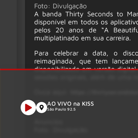
Foto: Divulgação
A banda Thirty Seconds to Mar
disponível em todos os aplicati
pelos 20 anos de “A Beauti
multiplatinado em sua carreira.
Para celebrar a data, o dis
reimaginada, que tem lançame
disponibilizado em versão digital
sessões originais, além de uma n
Ouça aqui:
https://thirtysecondst
AO VIVO na KISS
São Paulo 92.5
Anúncios
Foto: Divulgação