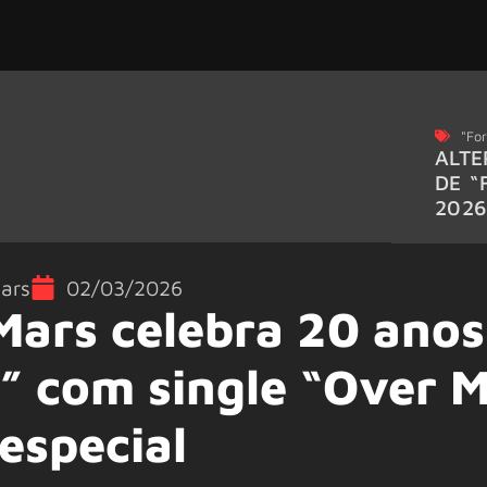
"For
ALTE
DE “
202
ars
02/03/2026
Mars celebra 20 anos
e” com single “Over 
especial