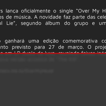
s lança oficialmente o single “Over My H
vos de música. A novidade faz parte das cel
ful Lie”, segundo álbum do grupo e u
co ganhará uma edição comemorativa c
nto previsto para 27 de março. O proje
 e em LP duplo de luxo, reunindo faixas iné
ova versão acústica de “The Kill”.
omars.lnk.to/OverMyHead