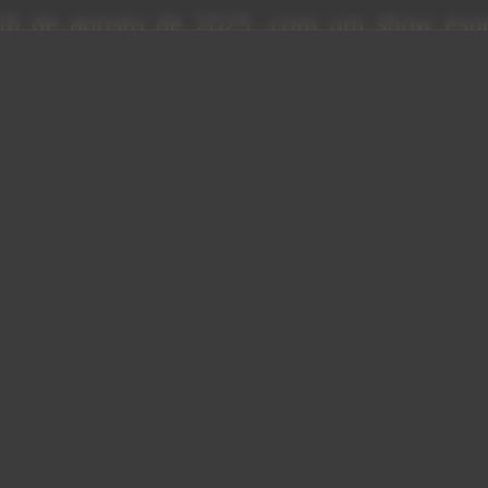
16 de agosto de 2025, com um show espe
iful Lie” na íntegra, reforçando o impacto 
uma geração de fãs. Em janeiro, o grupo
ravada durante a era de “A Beautiful Lie” e
 depois, atendendo a pedidos do público.
Roll)