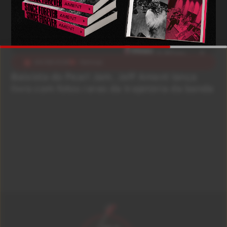
04/08/2026
Notícias
Baixista do Pearl Jam, Jeff Ament lança
livro com fotos raras da trajetória da banda