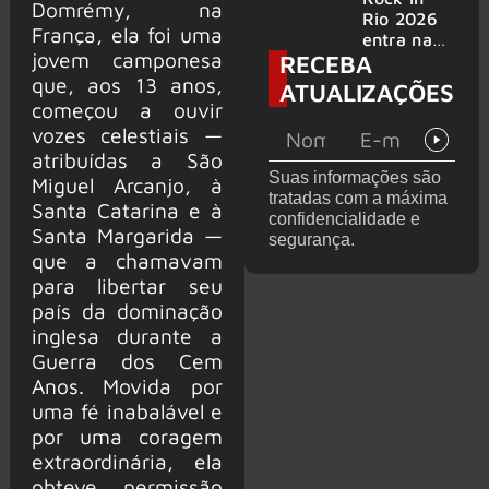
Domrémy, na
bandas
e álbum ao
Rio 2026
França, ela foi uma
vivo são
entra na
jovem camponesa
RECEBA
anunciados
reta final
com
que, aos 13 anos,
ATUALIZAÇÕES
Cidade do
começou a ouvir
Rock em
vozes celestiais —
montagem
atribuídas a São
acelerada
Suas informações são
Miguel Arcanjo, à
e line-up
tratadas com a máxima
completo
Santa Catarina e à
confidencialidade e
confirmad
Santa Margarida —
segurança.
o
que a chamavam
para libertar seu
país da dominação
inglesa durante a
Guerra dos Cem
Anos. Movida por
uma fé inabalável e
por uma coragem
extraordinária, ela
obteve permissão