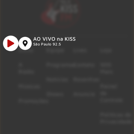
AO VIVO na KISS
São Paulo 92.5
Início
Equipe
Lives
Loja
A
Programas
Contato
500
Rádio
Mais
Notícias
Resenhas
Músicas
Painel
de
Shows
Anuncie
Controle
Promoções
Políticas de
Privacidade