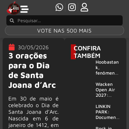
VOTE NAS 500 MAIS
30/05/2026
CONFIRA
3 orações
TAMBÉM
Hoobastan
para o Dia
k,
de Santa
fenômeno
mundial do
Joana d’Arc
rock anos
Wacken
2000,
Open Air
volta ao
2027:
Em 30 de maio é
Brasil para
festival
celebrado o Dia de
6 shows
amplia
LINKIN
Santa Joana d’Arc.
line-up e
PARK:
já
Document
Nascida em 6 de
confirma
ário
janeiro de 1412, em
mais de 50
‘Unshatter’
Rock in