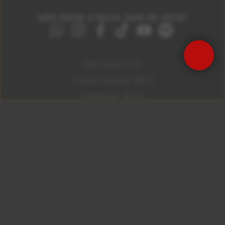
NÃO DEIXE O ROCK SAIR DE VOCÊ!
São Paulo 92.5
Litoral Paulista 100.3
Campinas 107.9
Rio De Janeiro 92.9
Ribeirão Preto 105.3
Brasília 106.7