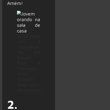
Amém!
Santa Joana
d’Arc é
invocada por
fiéis que
buscam
força e
intercessão
divina
(Imagem:
Josep Suria |
Shutterstock)
2.