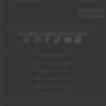
Políticas de
Privacidade
NÃO DEIXE O ROCK SAIR DE VOCÊ!
São Paulo 92.5
Litoral Paulista 100.3
Campinas 107.9
Rio De Janeiro 92.9
Ribeirão Preto 105.3
Brasília 106.7