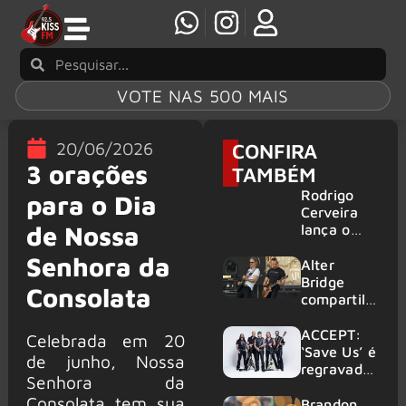
VOTE NAS 500 MAIS
20/06/2026
CONFIRA
3 orações
TAMBÉM
Rodrigo
para o Dia
Cerveira
de Nossa
lança o
single “The
Senhora da
Searcher”
Alter
Bridge
Consolata
compartilh
a vídeo ao
vivo de
ACCEPT:
Celebrada em 20
“Fortress”
‘Save Us’ é
de junho, Nossa
gravada
regravada
Senhora da
no Rock
com
Consolata tem sua
am Ring
membros
Brandon