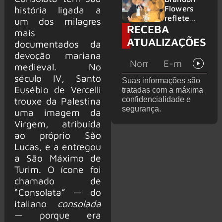
2026
do GHOST
Flowers
história ligada a
e KORN
reflete
um dos milagres
RECEBA
sobre o
mais
futuro e
ATUALIZAÇÕES
documentados da
levanta
devoção mariana
possibilida
de de
medieval. No
deixar os
século IV, Santo
Suas informações são
palcos
Eusébio de Vercelli
tratadas com a máxima
confidencialidade e
trouxe da Palestina
segurança.
uma imagem da
Virgem, atribuída
ao próprio São
Lucas, e a entregou
a São Máximo de
Turim. O ícone foi
chamado de
“Consolata” — do
italiano
consolada
— porque era