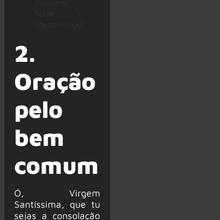
(Imagem:
fizkes |
Shutterstock)
2.
Oração
pelo
bem
comum
Ó, Virgem
Santíssima, que tu
sejas a consolação