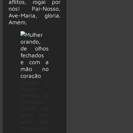
aflitos, rogai por
nós! Pai-Nosso,
Ave-Maria, glória.
Amém.
Orações à
Nossa
Senhora da
Consolata
podem ser
feitas para
pedir pelo
bem comum