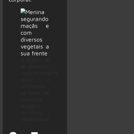
A prática de
se alimentar
conscientemente
ajuda a
reconhecer
os sinais de
saciedade
(Imagem:
Art_Photo |
Shutterstock)