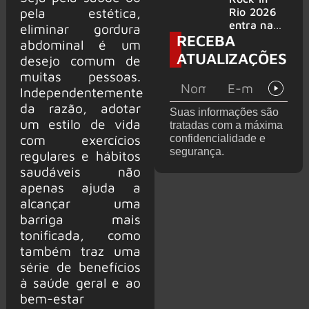
bandas
e álbum ao
pela estética,
Rio 2026
vivo são
entra na
eliminar gordura
RECEBA
anunciados
reta final
abdominal é um
com
ATUALIZAÇÕES
desejo comum de
Cidade do
muitas pessoas.
Rock em
montagem
Independentemente
acelerada
da razão, adotar
Suas informações são
e line-up
um estilo de vida
tratadas com a máxima
completo
com exercícios
confidencialidade e
confirmad
segurança.
regulares e hábitos
o
saudáveis não
apenas ajuda a
alcançar uma
barriga mais
tonificada, como
também traz uma
série de benefícios
à saúde geral e ao
bem-estar