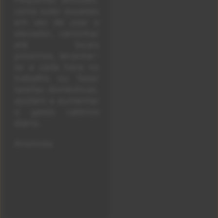
como subir escadas
em vez de usar o
elevador, caminhar
até locais
próximos, levantar-
se a cada hora no
trabalho ou fazer
tarefas domésticas,
ajudam a aumentar
o gasto calórico
diário.
Anúncios