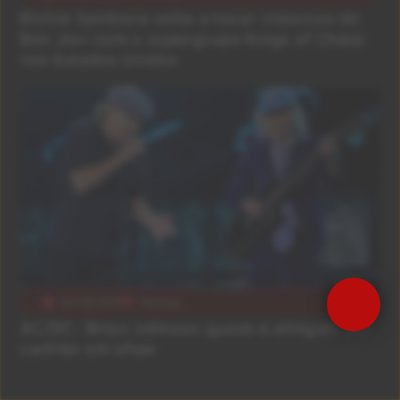
Richie Sambora volta a tocar clássicos do
Bon Jovi com o supergrupo Kings of Chaos
nos Estados Unidos
04/08/2026
Notícias
Precisa de Ajuda?
AC/DC: Brian Johnson quase é atingido por
canhão em show