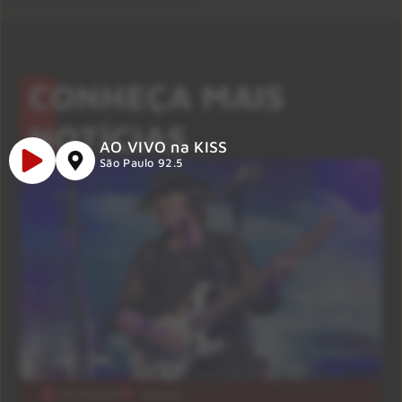
CONHEÇA MAIS
NOTÍCIAS
AO VIVO na KISS
São Paulo 92.5
04/08/2026
Notícias