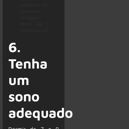
excessivo de
alimentos
(Imagem:
MAYA LAB |
Shutterstock)
6.
Tenha
um
sono
adequado
Dormir de 7 a 9