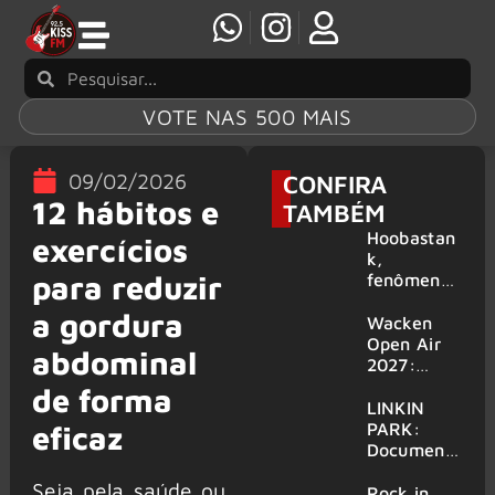
VOTE NAS 500 MAIS
09/02/2026
CONFIRA
12 hábitos e
TAMBÉM
Hoobastan
exercícios
k,
para reduzir
fenômeno
mundial do
a gordura
rock anos
Wacken
2000,
Open Air
abdominal
volta ao
2027:
Brasil para
festival
de forma
6 shows
amplia
LINKIN
line-up e
PARK:
eficaz
já
Document
confirma
ário
Seja pela saúde ou
mais de 50
‘Unshatter’
Rock in