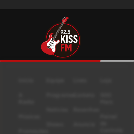
Início
Equipe
Lives
Loja
A
Programas
Contato
500
Rádio
Mais
Notícias
Resenhas
Músicas
Painel
de
Shows
Anuncie
Controle
Promoções