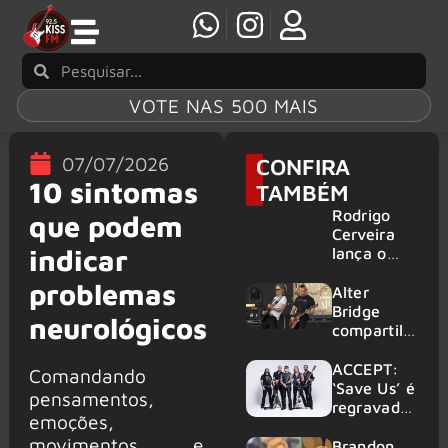
VOTE NAS 500 MAIS
07/07/2026
CONFIRA
10 sintomas
TAMBÉM
Rodrigo
que podem
Cerveira
indicar
lança o
single “The
problemas
Searcher”
Alter
Bridge
neurológicos
compartilh
a vídeo ao
vivo de
ACCEPT:
Comandando
“Fortress”
‘Save Us’ é
pensamentos,
gravada
regravada
emoções,
no Rock
com
movimentos e
am Ring
membros
Brandon