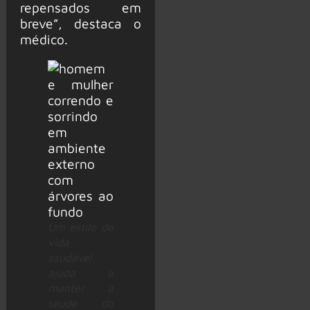
repensados em
breve”, destaca o
médico.
Um estilo de
vida
saudável
ajuda a
manter a
saúde do