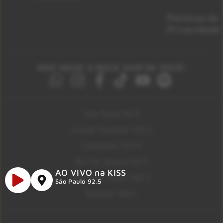
Políticas de
Privacidade
NÃO DEIXE O ROCK SAIR DE VOCÊ!
São Paulo 92.5
Litoral Paulista 100.3
Campinas 107.9
Rio De Janeiro 92.9
AO VIVO na KISS
Ribeirão Preto 105.3
São Paulo 92.5
Brasília 106.7