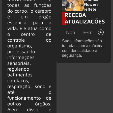
2026
do GHOST
Flowers
todas as funções
e KORN
reflete
do corpo, o cérebro
RECEBA
sobre o
é um órgão
futuro e
ATUALIZAÇÕES
essencial para a
levanta
vida. Ele atua como
possibilida
de de
o centro de
deixar os
controle do
Suas informações são
palcos
organismo,
tratadas com a máxima
confidencialidade e
processando
segurança.
informações
sensoriais,
regulando
batimentos
cardíacos,
respiração, sono e
até o
funcionamento de
outros órgãos.
Além disso, é