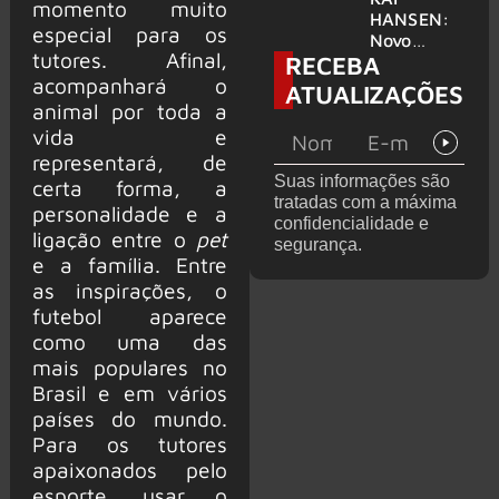
momento muito
levanta
HANSEN:
especial para os
possibilida
Novo
tutores. Afinal,
RECEBA
de de
single
deixar os
‘Welcome
acompanhará o
ATUALIZAÇÕES
palcos
To Life’ é
animal por toda a
lançado
vida e
representará, de
Suas informações são
certa forma, a
tratadas com a máxima
personalidade e a
confidencialidade e
ligação entre o
pet
segurança.
e a família. Entre
as inspirações, o
futebol aparece
como uma das
mais populares no
Brasil e em vários
países do mundo.
Para os tutores
apaixonados pelo
esporte, usar o