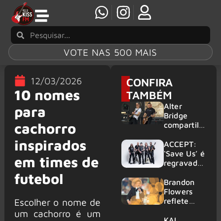
VOTE NAS 500 MAIS
12/03/2026
CONFIRA
10 nomes
TAMBÉM
Alter
para
Bridge
cachorro
compartilh
a vídeo ao
inspirados
vivo de
ACCEPT:
“Fortress”
‘Save Us’ é
em times de
gravada
regravada
no Rock
com
futebol
am Ring
membros
Brandon
2026
do GHOST
Flowers
e KORN
reflete
Escolher o nome de
sobre o
um cachorro é um
futuro e
KAI