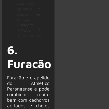
cachorros
agitados e
cheios de
energia
(Imagem:
ARVD73 |
Shutterstock)
6.
Furacão
Furacão é o apelido
do Athletico
Paranaense e pode
combinar muito
bem com cachorros
agitados e cheios