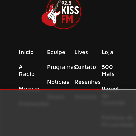
Início
Equipe
Lives
Loja
A
Programas
Contato
500
Rádio
Mais
Notícias
Resenhas
Músicas
Painel
de
Shows
Anuncie
Controle
Promoções
Políticas de
Privacidade