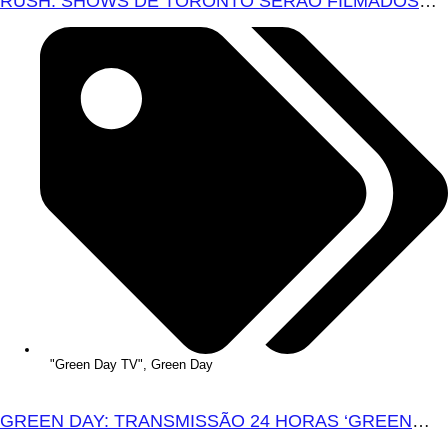
RUSH: SHOWS DE TORONTO SERÃO FILMADOS
PARA PROVÁVEL FILME
"Green Day TV"
,
Green Day
GREEN DAY: TRANSMISSÃO 24 HORAS ‘GREEN
DAY TV’ É LANÇADA NO YOUTUBE