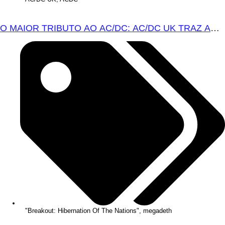
O MAIOR TRIBUTO AO AC/DC: AC/DC UK TRAZ AO
BRASIL UM REPERTÓRIO QUE ATRAVESSA
GERAÇÕES
"Breakout: Hibernation Of The Nations"
,
megadeth