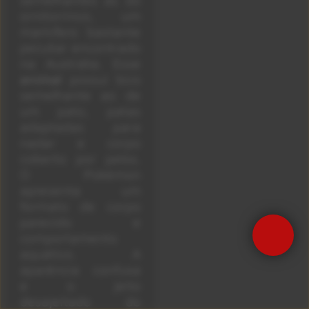
ornitorrinco, um
mamífero bastante
peculiar encontrado
na Austrália. Esse
animal
possui bico
semelhante ao de
um pato, patas
adaptadas para
nadar e corpo
coberto por pelos.
O Pokémon
apresenta um
formato de corpo
parecido e
comportamento
aquático. A
aparência confusa
e o jeito
desajeitado do