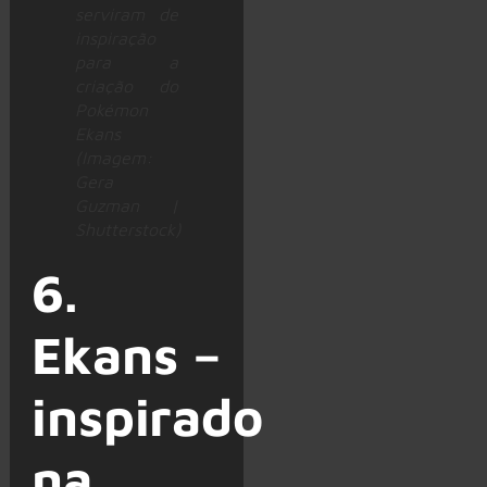
serviram de
inspiração
para a
criação do
Pokémon
Ekans
(Imagem:
Gera
Guzman |
Shutterstock)
6.
Ekans –
inspirado
na