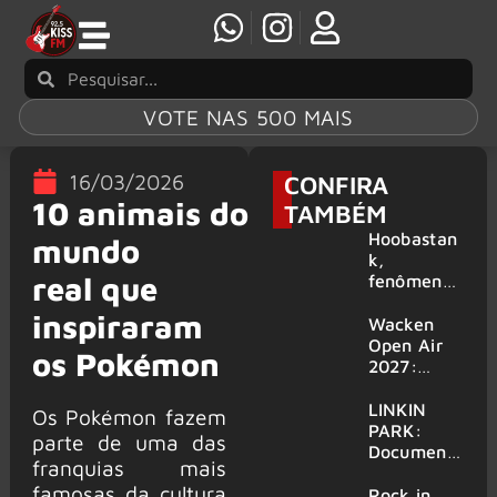
VOTE NAS 500 MAIS
16/03/2026
CONFIRA
10 animais do
TAMBÉM
Hoobastan
mundo
k,
real que
fenômeno
mundial do
inspiraram
rock anos
Wacken
2000,
Open Air
os Pokémon
volta ao
2027:
Brasil para
festival
6 shows
amplia
LINKIN
Os Pokémon fazem
line-up e
PARK:
parte de uma das
já
Document
franquias mais
confirma
ário
famosas da cultura
mais de 50
‘Unshatter’
Rock in