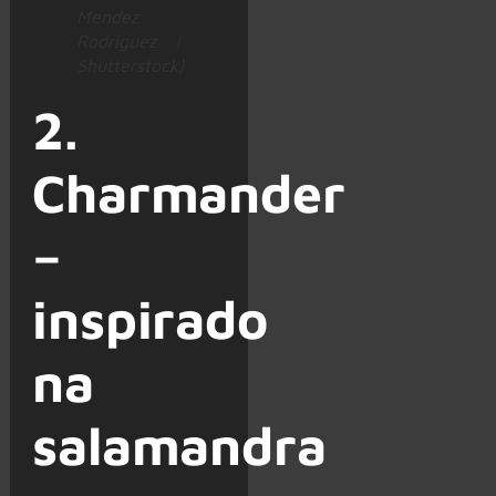
Mendez
Rodriguez |
Shutterstock)
2.
Charmander
–
inspirado
na
salamandra