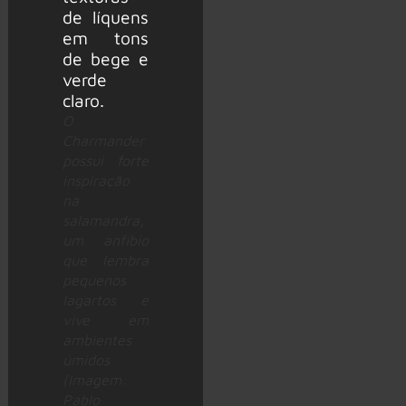
O
Charmander
possui forte
inspiração
na
salamandra,
um anfíbio
que lembra
pequenos
lagartos e
vive em
ambientes
úmidos
(Imagem:
Pablo