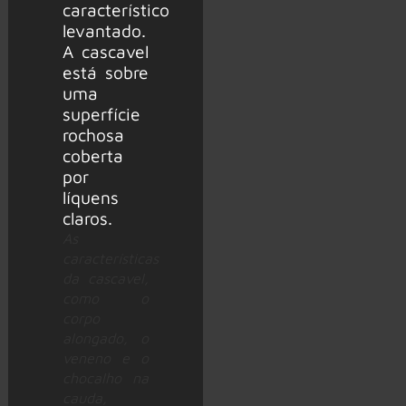
As
características
da cascavel,
como o
corpo
alongado, o
veneno e o
chocalho na
cauda,