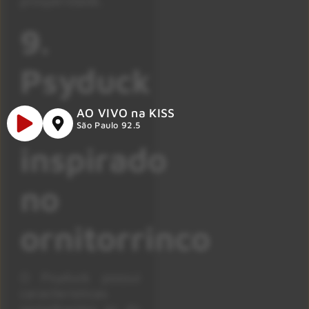
prosperidade.
9.
Psyduck
–
AO VIVO na KISS
São Paulo 92.5
inspirado
no
ornitorrinco
O Psyduck possui
características
semelhantes às do