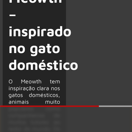
–
inspirado
no gato
doméstico
O Meowth tem
inspiração clara nos
gatos domésticos,
animais muito
populares como
companheiros de
muitos tutores ao
redor do mundo. Os