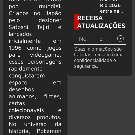
bandas
e álbum ao
Rio 2026
pop mundial.
vivo são
entra na
Criados no Japão
RECEBA
anunciados
reta final
pelo designer
com
ATUALIZAÇÕES
Satoshi Tajiri e
Cidade do
lançados
Rock em
montagem
inicialmente em
acelerada
1996 como jogos
Suas informações são
e line-up
para videogame,
tratadas com a máxima
completo
confidencialidade e
esses personagens
confirmad
segurança.
rapidamente
o
conquistaram
espaço em
desenhos
animados, filmes,
cartas
colecionáveis e
diversos produtos.
No universo da
história, Pokémon