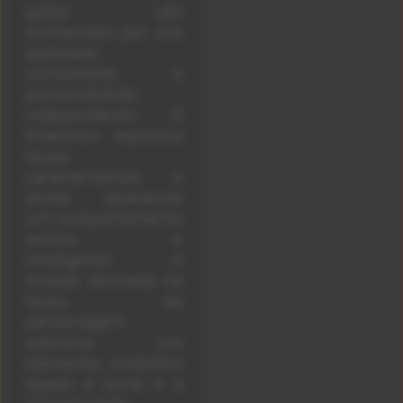
gatos são
conhecidos por sua
agilidade,
curiosidade e
personalidade
independente. O
Pokémon reproduz
essas
características e
ainda apresenta
um comportamento
astuto e
inteligente. A
moeda dourada na
testa do
personagem
adiciona um
elemento simbólico
ligado à sorte e à