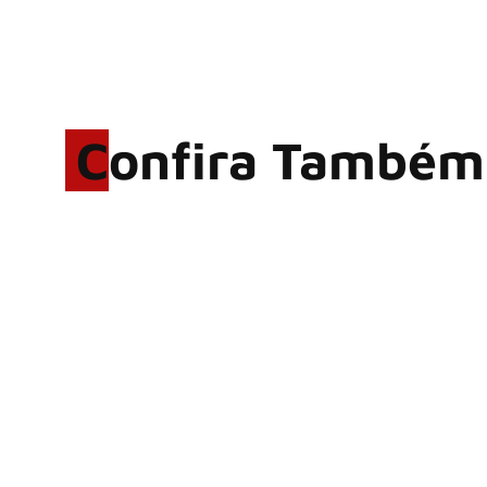
Confira Também
Hoobastank, fenômeno
mundial do rock anos 2000,
volta ao Brasil para 6 shows
Wacken Open Air 2027:
festival amplia line-up e já
confirma mais de 50 bandas
LINKIN PARK: Documentário
‘Unshatter’ e álbum ao vivo
são anunciados
Rock in Rio 2026 entra na