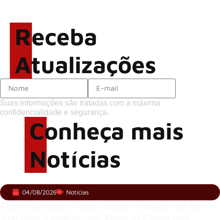
reta final com Cidade do
Rock em montagem
Receba
acelerada e line-up completo
confirmado
Atualizações
Suas informações são tratadas com a máxima
confidencialidade e segurança.
Conheça mais
Notícias
04/08/2026
Notícias
Richie Sambora volta a tocar clássicos do Bon
Jovi com o supergrupo Kings of Chaos nos