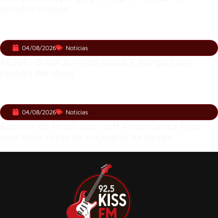
Estados Unidos
04/08/2026
Notícias
AC/DC: Brian Johnson quase é atingido por
canhão em show
04/08/2026
Notícias
Baixista do Pearl Jam, Jeff Ament lança livro
com fotos raras da trajetória da banda