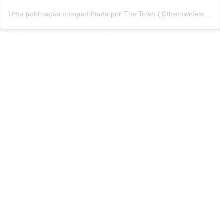
Uma publicação compartilhada por The Town (@thetownfestival)
Por Marcos Chapeleta (Ligado à Música)