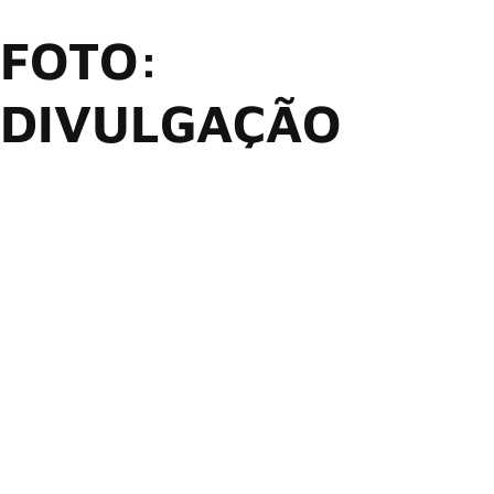
FOTO:
DIVULGAÇÃO
Está chegando a segunda edição do
The Town
, o maior
festival de música, cultura e arte de São Paulo! A festa
acontece nos dias 06, 07, 12, 13 e 14 de setembro, no
Autódromo de Interlagos.
Aproveitando que faltam 50 dias para começar o evento, a
organização revelou os horários das atrações de cada palco.
Serão mais de 100 shows, experiências The Flight,
espetáculo aéreo no céu da Cidade da Música, e The Tower,
o maior after de todos os tempos.
Nesta edição, os portões da Cidade da Música abrem às 12h
e o evento segue até as 2h da manhã, garantindo um dia
inteiro de atrações para todos os gostos.
No Skyline, os headliners
Travis Scott
,
Green Day
,