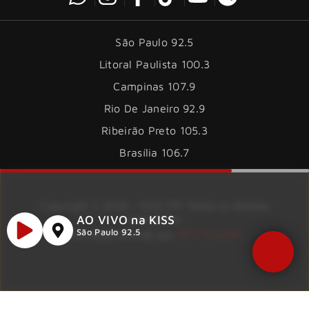
São Paulo 92.5
Litoral Paulista 100.3
Campinas 107.9
Rio De Janeiro 92.9
Ribeirão Preto 105.3
Brasília 106.7
Copyright © 2026 – KISS FM. Todos os direitos
AO VIVO na KISS
reservados.
ID7 Studio
São Paulo 92.5
Site desenvolvido por