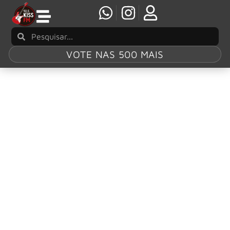
VOTE NAS 500 MAIS
Tag:
Yngwie
Malmsteen
YNGWIE MALMSTEEN: Single ‘Now Or Never’ e
novo disco são revelados
Um novo trabalho de estúdio foi oficialmente anunciado