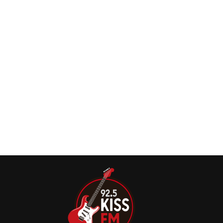
pelo lendário guitarrista sueco Yngwie Malmsteen.
Intitulado “Hell Or High Water”
Yngwie Malmsteen retorna às raízes
neoclássicas em novo álbum ‘Hell Or High
Water’
O virtuoso guitarrista Yngwie Malmsteen confirmou que
seu novo álbum de estúdio, intitulado ‘Hell Or High Water’