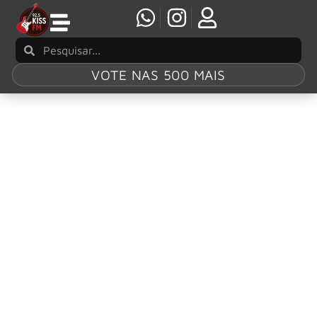
VOTE NAS 500 MAIS
Tag:
SoundExchange
Hall of Fame
Linkin Park homenageado com o prêmio
SoundExchange Hall of Fame