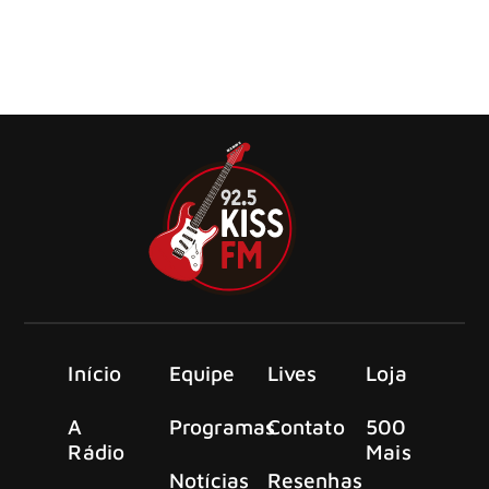
O Linkin Park foi homenageado com o prêmio
SoundExchange Hall of Fame nos bastidores da CFG Bank
Arena
Início
Equipe
Lives
Loja
A
Programas
Contato
500
Rádio
Mais
Notícias
Resenhas