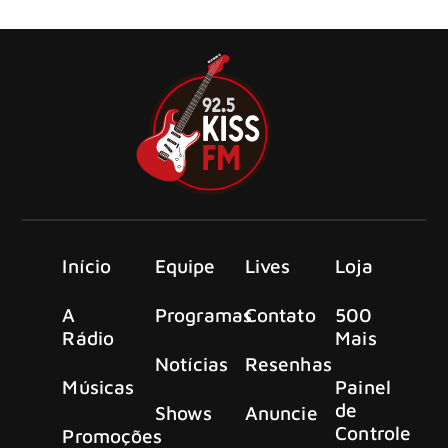
solo: “Shelter from the Storm”, em 23 de maio.
Início
Equipe
Lives
Loja
A
Programas
Contato
500
Rádio
Mais
Notícias
Resenhas
Músicas
Painel
de
Shows
Anuncie
Controle
Promoções