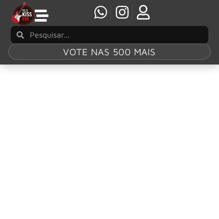
VOTE NAS 500 MAIS
Tag:
Shelter from
the Storm
Foreigner: Mick Jones, lançará um novo single
solo: “Shelter from the Storm”
O astro do Foreigner, Mick Jones, lançará um novo single