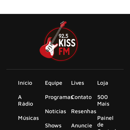
música “Queixo Novo”, que faz parte de seu 20º álbum de
estúdio, “Nada Foi em Vão”.
Início
Equipe
Lives
Loja
A
Programas
Contato
500
Rádio
Mais
Notícias
Resenhas
Músicas
Painel
de
Shows
Anuncie