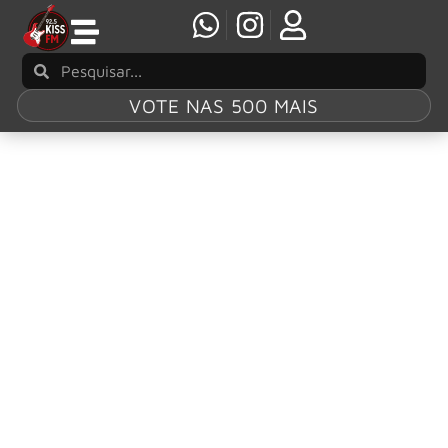
VOTE NAS 500 MAIS
Tag:
“Queixo
Novo”
“Queixo Novo”: Supla critica exageros
estéticos em novo videoclipe
Supla divulgou nesta quinta-feira (20) o videoclipe da