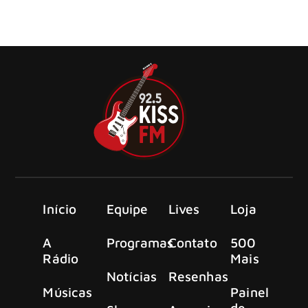
O frontman do Bon Jovi, Jon Bon Jovi, é avô.
Início
Equipe
Lives
Loja
A
Programas
Contato
500
Rádio
Mais
Notícias
Resenhas
Músicas
Painel
de