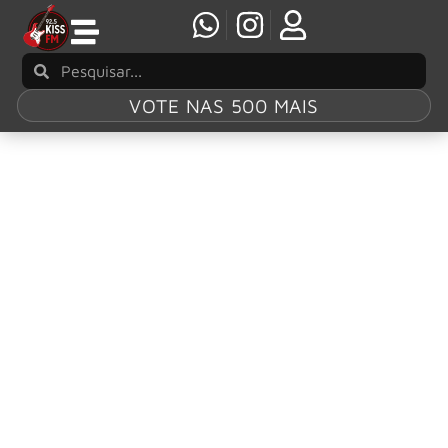
VOTE NAS 500 MAIS
Tag:
Millie Bobby
Brown
Jon Bon Jovi: Jake Bongiovi e a esposa Millie
Bobby Brown dão boas-vindas a primeira filha
por meio de adoção