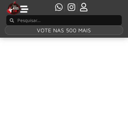
VOTE NAS 500 MAIS
Tag:
“Luck and Strange
David Gilmour anuncia livro fotográfico ‘Luck
and Strange’
Em 6 de janeiro de 2026, a Thames & Hudson publicará