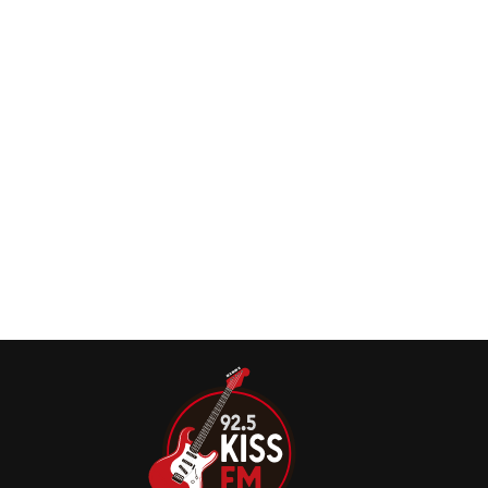
‘Luck and Strange
David Gilmour compartilha single ‘Luck and
Strange’, do filme ao vivo ‘Live at the Circus
Maximus, Rome’
David Gilmour revelou uma nova prévia da música
completa do próximo filme ao vivo
‘Live at the Circus Maximus, Rome’.