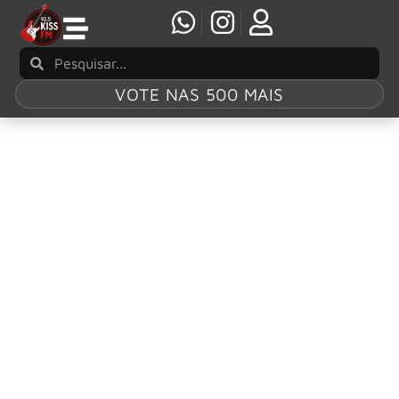
VOTE NAS 500 MAIS
Tag:
Jake
Bongiovi
Jon Bon Jovi: Jake Bongiovi e a esposa Millie
Bobby Brown dão boas-vindas a primeira filha
por meio de adoção