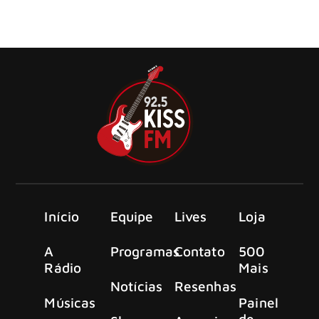
O frontman do Bon Jovi, Jon Bon Jovi, é avô.
Início
Equipe
Lives
Loja
A
Programas
Contato
500
Rádio
Mais
Notícias
Resenhas
Músicas
Painel
de