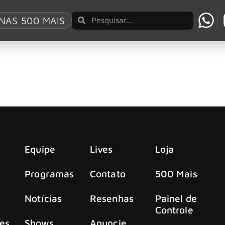
me Of Rock’n’Roll
NAS 500 MAIS
 Name Of Rock’n’Roll”
 com um novo hino dos anos 80, “In The Name Of Rock’n’Roll”
Equipe
Lives
Loja
Programas
Contato
500 Mais
Notícias
Resenhas
Painel de
Controle
es
Shows
Anuncie