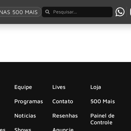
Heavy Party”
NAS 500 MAIS
ções de nova ‘Hard N’ Heavy Party’
alizada no dia 30 de agosto (sábado), a partir das 20h, no M
Equipe
Lives
Loja
Programas
Contato
500 Mais
Notícias
Resenhas
Painel de
Controle
es
Shows
Anuncie