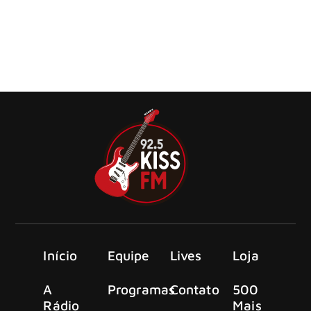
comemoração ao seu 35º aniversário
‘Gish’, o álbum de estreia dos Smashing Pumpkins que
deu início a tudo, completa 35 anos este ano. Para
celebrar o aniversário do seu icônico álbum de estreia
Início
Equipe
Lives
Loja
A
Programas
Contato
500
Rádio
Mais