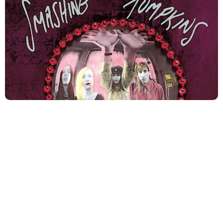
The Smashing Pumpkins estão comemorando os 35 anos
de seu álbum de estreia, ‘Gish’, com o lançamento de
uma edição especial em vinil do clássico que ajudou a
moldar o rock alternativo dos anos 1990.
The Smashing Pumpkins anunciam
relançamento do álbum de estreia ‘Gish’ em