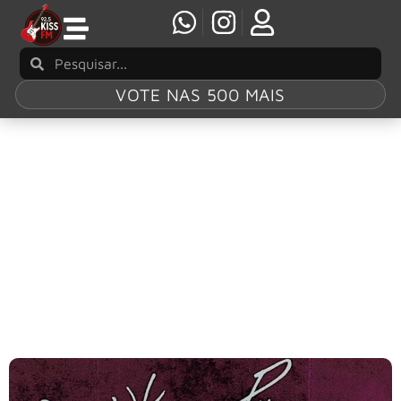
VOTE NAS 500 MAIS
Tag:
Gish
The Smashing Pumpkins celebra 35 anos do
álbum ‘Gish’ com relançamento especial em
vinil