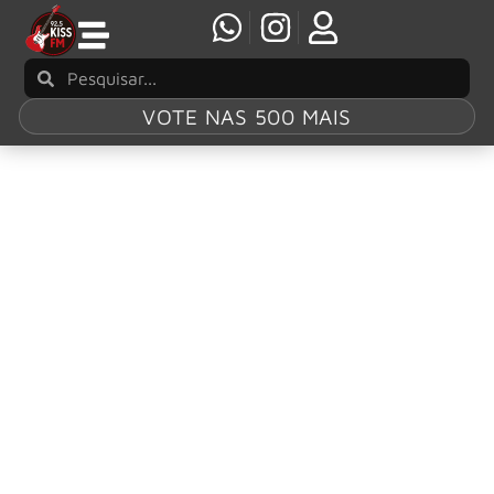
VOTE NAS 500 MAIS
Tag:
From The
Beginning
Mötley Crüe lança coletânea definitiva From
The Beginning
Os ícones do hard rock Mötley Crüe lançam pela BMG uma