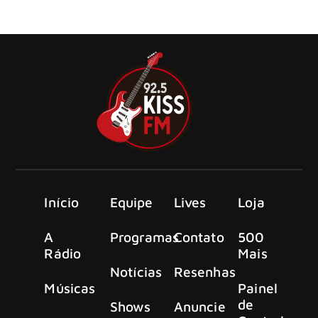
nova coletânea definitiva, From The Beginning, que
celebra mais de 40 anos de carreira.
Início
Equipe
Lives
Loja
A
Programas
Contato
500
Rádio
Mais
Notícias
Resenhas
Músicas
Painel
de
Shows
Anuncie