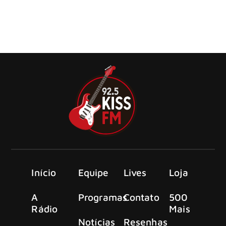
O autêntico artista norte-americano traz sua mistura de
folk, blues e rock para três apresentações intensas no país
em agosto de 2026
Início
Equipe
Lives
Loja
A
Programas
Contato
500
Rádio
Mais
Notícias
Resenhas