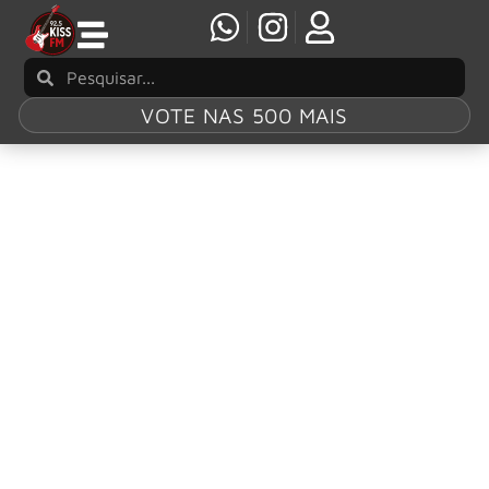
VOTE NAS 500 MAIS
Tag:
Flew Too
Close To The Sun
Tour 2026
Shawn James anuncia turnê no Brasil com
shows em Porto Alegre, São Paulo e Curitiba