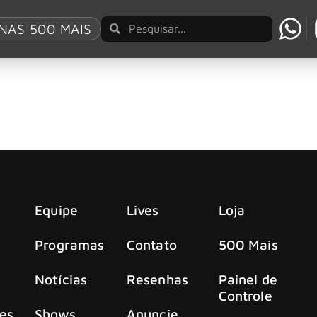
NAS 500 MAIS
 “Faithless”, trilha sonora inédita para um filme 
 sonora há muito perdida para um filme que nunca foi feito
Equipe
Lives
Loja
Programas
Contato
500 Mais
Notícias
Resenhas
Painel de
Controle
es
Shows
Anuncie