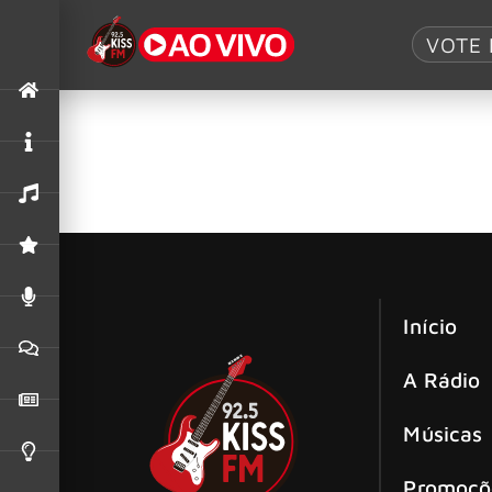
Tag:
Faithless
VOTE 
Bruce Springsteen divulga faixa-título
“Faithless”, de Bruce Springsteen — uma trilha
Início
A Rádio
Músicas
Promoçõ