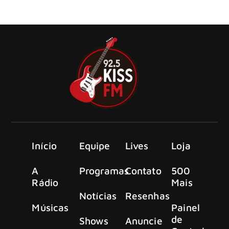
“Even If It Kills Me”, por meio de sua própria gravadora, a
New Noize Records/ADA.
Início
Equipe
Lives
Loja
A
Programas
Contato
500
Rádio
Mais
Notícias
Resenhas
Músicas
Painel
de
Shows
Anuncie