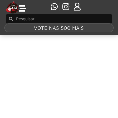
VOTE NAS 500 MAIS
Tag:
Even If It
Kills Me
Papa Roach lança novo single ‘Even If It Kills
Me’
O Papa Roach acaba de lançar seu novo single, intitulado