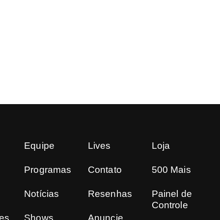
n
izada
s Romans, o Bangers Open Air
Equipe
Lives
Loja
Programas
Contato
500 Mais
Notícias
Resenhas
Painel de
Controle
es
Shows
Anuncie