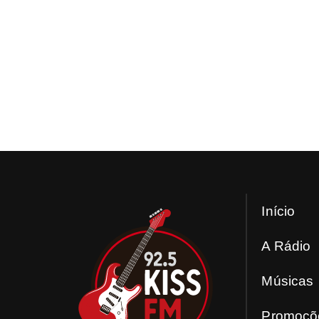
Tag:
Blind Guardia
Bangers Open Air divulga grade de horários atual
Com o cancelamento das bandas Knocked Loose e We Came A
Início
A Rádio
Músicas
Promoçõ