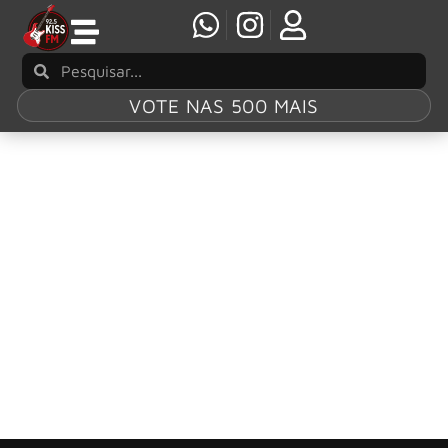
VOTE NAS 500 MAIS
Tag:
Anymore
Mark Farner, co-fundador do Grand Funk
Railroad, lança novo single
Mark Farner, membro fundador do GRAND FUNK
RAILROAD, continua elevando seu som no mais recente
single “Anymore”, já disponível.