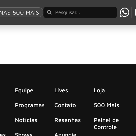
 Palace
NAS 500 MAIS
 Palace, em Londres, em maio de 2025
m show ao vivo imperdível no Alexandra Palace
Equipe
Lives
Loja
Programas
Contato
500 Mais
Notícias
Resenhas
Painel de
Controle
es
Shows
Anuncie