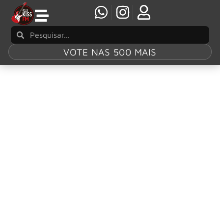
VOTE NAS 500 MAIS
Tag:
Adrenaline
Addict
SUICIDAL TENDENCIES lançará novo single
“Adrenaline Addict” na próxima semana
As lendas do crossover thrash/hardcore punk da Califórnia,