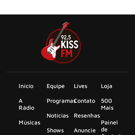
SUICIDAL TENDENCIES, lançarão um novo single,
“Adrenaline Addict”, em 18 de abril.
Início
Equipe
Lives
Loja
A
Programas
Contato
500
Rádio
Mais
Notícias
Resenhas
Músicas
Painel
de
Shows
Anuncie