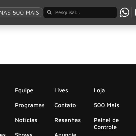
l To Kings”
NAS 500 MAIS
 primeira vez desde 1979
 de Fifty Something, continua a presentear os fãs com moment
Equipe
Lives
Loja
Programas
Contato
500 Mais
Notícias
Resenhas
Painel de
Controle
es
Shows
Anuncie