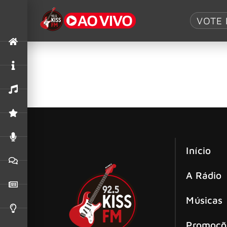
Tag:
666
VOTE 
Editora Belas Letras anuncia guia co
A Belas Letras lança no dia 12 de novembro o l
Início
A Rádio
Músicas
Promoçõ