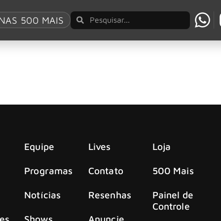
NAS 500 MAIS
m 666 músicas de rock e metal
ivro “666 Músicas para Você Bater a Cabeça Até Morrer”.
Equipe
Lives
Loja
Programas
Contato
500 Mais
Notícias
Resenhas
Painel de
Controle
es
Shows
Anuncie