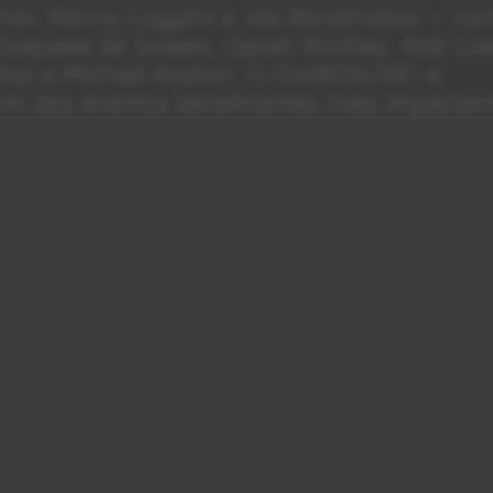
stner, Kenny Loggins e Joe Bonamassa — co
Duquesa de Sussex, Oprah Winfrey, Rob Low
iaz e Michael Keaton. O One805LIVE! é
 dos eventos beneficentes mais impactant
Roll)