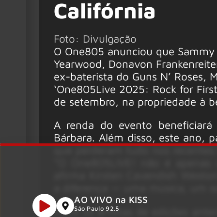
Califórnia
Foto: Divulgação
O One805 anunciou que Sammy Ha
Yearwood, Donavon Frankenreiter,
ex-baterista do Guns N’ Roses, M
‘One805Live 2025: Rock for Firs
de setembro, na propriedade à b
A renda do evento beneficiará
Bárbara. Além disso, este ano, 
que perderam tudo nos recentes i
“O One805LIVE! não é apenas
afirma Kirsten Cavendish Westo
a diferença — uma música, um soc
AO VIVO na KISS
Entre os artistas de edições ante
São Paulo 92.5