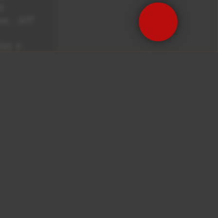
m
e, Jeff
es e