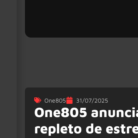
One805
31/07/2025
One805 anuncia
repleto de estr