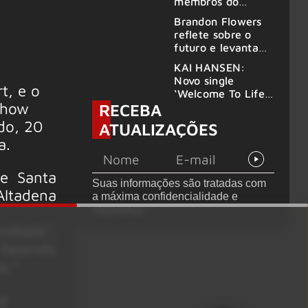
membros do
GHOST e KORN
Brandon Flowers
reflete sobre o
futuro e levanta
possibilidade de
KAI HANSEN:
deixar os palcos
Novo single
t, e o
‘Welcome To Life’
show
RECEBA
é lançado
do, 20
ATUALIZAÇÕES
a.
de Santa
Suas informações são tratadas com
Altadena
a máxima confidencialidade e
segurança.
idade”,
 fazendo
z.”
id