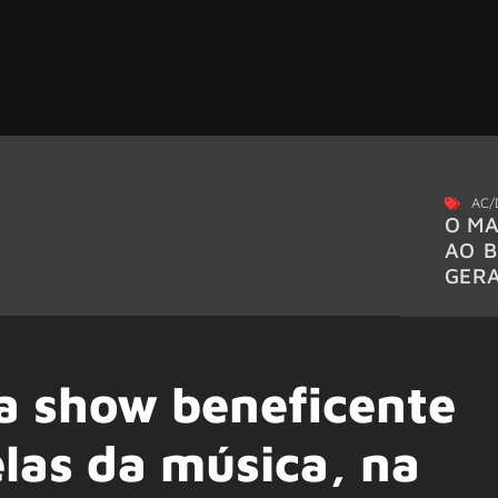
AC/
O MA
AO B
GER
 show beneficente
elas da música, na