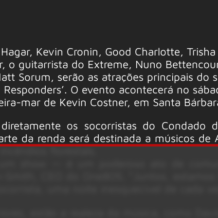
gar, Kevin Cronin, Good Charlotte, Trisha
 o guitarrista do Extreme, Nuno Bettencour
att Sorum, serão as atrações principais do 
t Responders’. O evento acontecerá no sába
eira-mar de Kevin Costner, em Santa Bárbar
 diretamente os socorristas do Condado 
parte da renda será destinada a músicos de 
ncêndios florestais.
 um show — é um poderoso ato de comun
n-Smith, CEO do One805. “Juntos, estamos
orrista, uma noite inesquecível de cada ve
riores, estão a realeza da música, como Dav