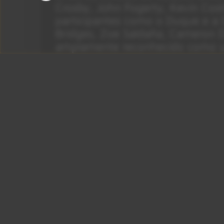
Crosby, John Fogerty, Kevin Co
participantes como o Duque e a 
Bridges, Zoe Saldaña, Cameron D
amplamente reconhecido como um
repletos de estrelas da Califórnia.
Anúncios
Foto: Divulgação
Por
(Big Rock N’ 
Juliana Carpinelli