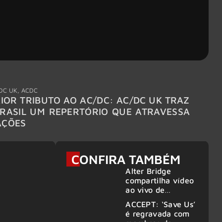
DC UK
,
ACDC
"Break
IOR TRIBUTO AO AC/DC: AC/DC UK TRAZ
MEGAD
RASIL UM REPERTÓRIO QUE ATRAVESSA
TURNÊ
AÇÕES
CONFIRA TAMBÉM
Alter Bridge
compartilha vídeo
ao vivo de
“Fortress” gravada
ACCEPT: ‘Save Us’
no Rock am Ring
é regravada com
2026