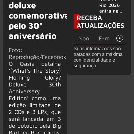
deluxe
bandas
e álbum ao
Rio 2026
vivo são
entra na
comemorativa
RECEBA
anunciados
reta final
com
pelo 30º
ATUALIZAÇÕES
Cidade do
aniversário
Rock em
montagem
acelerada
Suas informações são
Foto:
e line-up
tratadas com a máxima
Reprodução/Facebook
completo
confidencialidade e
confirmad
O Oasis detalha
segurança.
o
‘(What’s The Story)
Morning Glory?
Deluxe 30th
Anniversary
Edition’ como uma
edição limitada de
2 CDs e 3 LPs, que
será lançada em 3
de outubro pela Big
Brother Recordings.