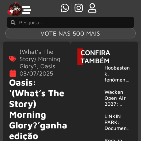
VOTE NAS 500 MAIS
(What’s The
CONFIRA
Story) Morning
TAMBÉM
Glory?
,
Oasis
Hoobastan
03/07/2025
k,
fenômeno
Oasis:
mundial do
‘(What’s The
rock anos
Wacken
2000,
Open Air
Story)
volta ao
2027:
Brasil para
festival
Morning
6 shows
amplia
LINKIN
line-up e
PARK:
Glory?’ganha
já
Document
edição
confirma
ário
mais de 50
‘Unshatter’
Rock in