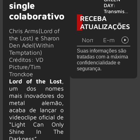
single
para
DAY:
provável
Transmissã
colaborativo
RECEBA
filme
o 24 horas
‘Green Day
ATUALIZAÇÕES
TV’ é
Chris Arms(Lord of
lançada no
the Lost) e Sharon
YouTube
Den Adel(Within
Suas informações são
Temptation)
tratadas com a máxima
Créditos: VD
confidencialidade e
Picture/Tim
segurança.
Tronckoe
Lord of the Lost
,
um dos nomes
mais inovadores do
metal alemão,
acaba de lançar o
videoclipe oficial de
“Light Can Only
Shine In The
Darkness”,