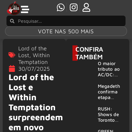
VOTE NAS 500 MAIS
Lord of the
CONFIRA
Lost
,
Within
TAMBÉM
Temptation
O maior
30/07/2025
tributo ao
AC/DC:
Lord of the
AC/DC UK
Lost e
traz ao
Megadeth
Brasil um
confirma
Within
repertório
etapa
que
europeia
Temptation
atravessa
da turnê
RUSH:
gerações
de
Shows de
surpreendem
despedida
Toronto
em novo
para 2027
serão
filmados
GREEN