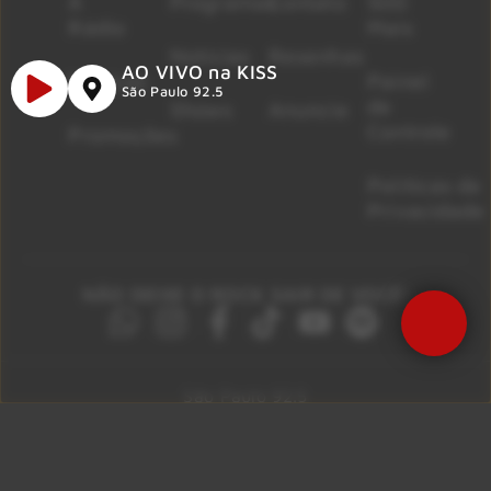
A
Programas
Contato
500
Rádio
Mais
Notícias
Resenhas
AO VIVO na KISS
Músicas
Painel
São Paulo 92.5
de
Shows
Anuncie
Controle
Promoções
Políticas de
Privacidade
NÃO DEIXE O ROCK SAIR DE VOCÊ!
São Paulo 92.5
Litoral Paulista 100.3
Campinas 107.9