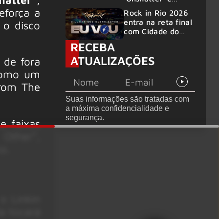
álbum ao vivo são
eforça a
Rock in Rio 2026
anunciados
entra na reta final
 o disco
com Cidade do
Rock em
RECEBA
montagem
ATUALIZAÇÕES
acelerada e line-
 de fora
up completo
 como um
confirmado
From The
Suas informações são tratadas com
a máxima confidencialidade e
segurança.
e faixas
Other”,
o.
o Linkin
a tocará