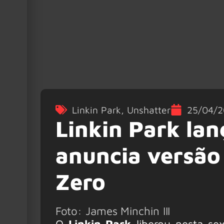
Linkin Park
,
Unshatter
25/04/2
Linkin Park lan
anuncia versão
Zero
Foto: James Minchin III
O
Linkin Park
liberou nesta sex