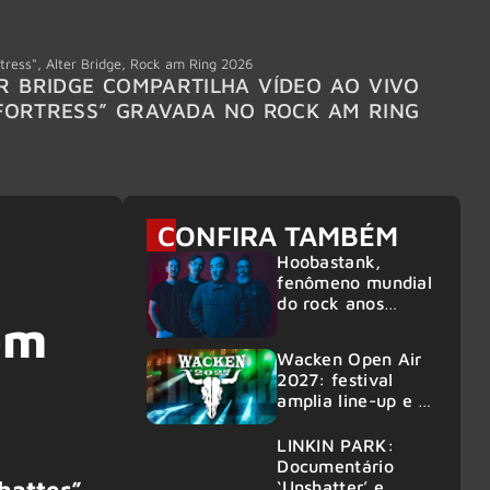
tress"
,
Alter Bridge
,
Rock am Ring 2026
Accept
R BRIDGE COMPARTILHA VÍDEO AO VIVO
ACCE
FORTRESS” GRAVADA NO ROCK AM RING
MEMBR
6
CONFIRA TAMBÉM
Hoobastank,
fenômeno mundial
do rock anos
om
2000, volta ao
Brasil para 6
Wacken Open Air
shows
2027: festival
amplia line-up e já
confirma mais de
50 bandas
LINKIN PARK:
Documentário
hatter”
,
‘Unshatter’ e