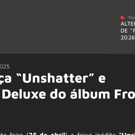
"For
ALTE
DE “
202
025
ça “Unshatter” e
 Deluxe do álbum Fr
ta-feira (
25 de abril
) a faixa inédita
“Uns