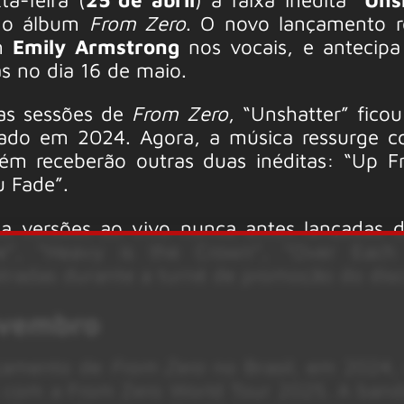
 do álbum
From Zero
. O novo lançamento r
om
Emily Armstrong
nos vocais, e antecipa
s no dia 16 de maio.
 as sessões de
From Zero
, “Unshatter” ficou
ançado em 2024. Agora, a música ressurge
bém receberão outras duas inéditas: “Up 
u Fade”.
da versões ao vivo nunca antes lançadas d
”, “Heavy is the Crown”, “Over Each 
stradas durante a turnê de promoção do disc
ovembro
nçamento de
From Zero
no Brasil, em 2024, 
s com a From Zero World Tour 2025. A band