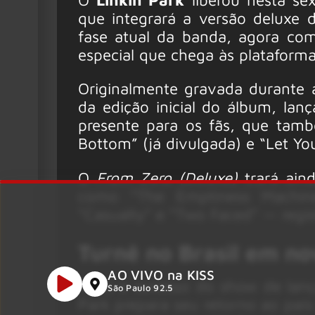
que integrará a versão deluxe
fase atual da banda, agora c
especial que chega às plataforma
Originalmente gravada durante
da edição inicial do álbum, l
presente para os fãs, que tam
Bottom” (já divulgada) e “Let Yo
O
From Zero (Deluxe)
trará ain
como “The Emptiness Machine
“Casualty” e “Two Faced” — regi
Turnê no Brasil em n
AO VIVO na KISS
Após o sucesso do show de la
São Paulo 92.5
Park prepara seu retorno ao paí