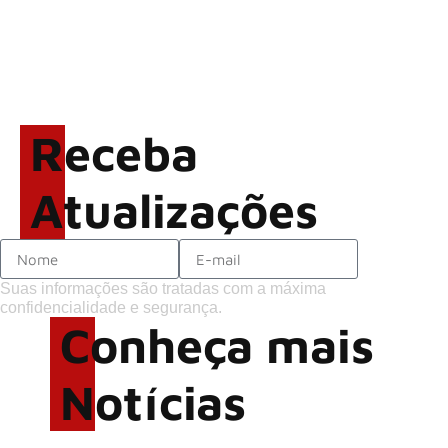
regravada com membros do
GHOST e KORN
Brandon Flowers reflete
sobre o futuro e levanta
possibilidade de deixar os
Receba
palcos
Atualizações
Suas informações são tratadas com a máxima
confidencialidade e segurança.
Conheça mais
Notícias