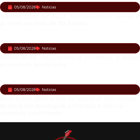
05/08/2026
Notícias
Wacken Open Air 2027: festival amplia line-up e
já confirma mais de 50 bandas
05/08/2026
Notícias
LINKIN PARK: Documentário ‘Unshatter’ e álbum
ao vivo são anunciados
05/08/2026
Notícias
Rock in Rio 2026 entra na reta final com Cidade
do Rock em montagem acelerada e line-up
completo confirmado