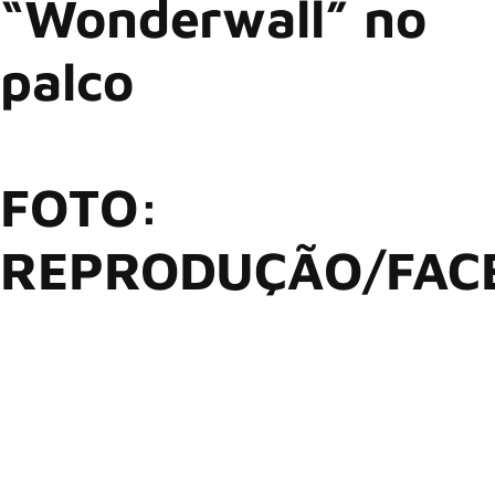
“Wonderwall” no
palco
FOTO:
REPRODUÇÃO/FAC
Um momento inusitado chamou atenção dos fãs de rock
durante o show do
Green Day
na última segunda-feira (30)
em Luxemburgo. No tradicional encerramento do show,
quando um fã é convidado a subir ao palco para tocar “Good
Riddance (Time Of Your Life)” com
Billie Joe Armstrong
, o
convidado resolveu pregar uma peça nos anfitriões — e a
trollagem não passou despercebida por ninguém, nem
mesmo por
Liam Gallagher
, do
Oasis
.