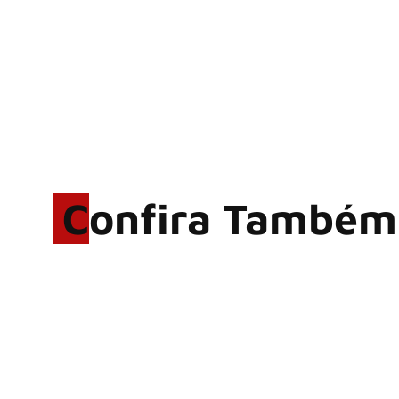
Confira Também
Rodrigo Cerveira lança o
single “The Searcher”
Alter Bridge compartilha
vídeo ao vivo de “Fortress”
gravada no Rock am Ring
2026
ACCEPT: ‘Save Us’ é