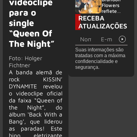
videoclipe
2026
do GHOST
Flowers
para o
e KORN
reflete
RECEBA
sobre o
single
futuro e
ATUALIZAÇÕES
levanta
“Queen Of
possibilida
de de
The Night”
deixar os
Suas informações são
palcos
tratadas com a máxima
Foto: Holger
confidencialidade e
Fichtner
segurança.
A banda alemã de
rock KISSIN’
DYNAMITE revelou
o videoclipe oficial
da faixa “Queen of
the Night”, do
álbum ‘Back With a
Bang’, que liderou
as paradas! Este
hino eletrizante