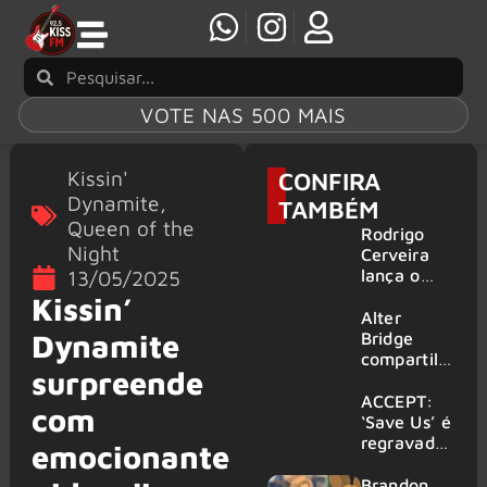
VOTE NAS 500 MAIS
Kissin'
CONFIRA
Dynamite
,
TAMBÉM
Queen of the
Rodrigo
Night
Cerveira
lança o
13/05/2025
single “The
Kissin’
Searcher”
Alter
Dynamite
Bridge
compartilh
surpreende
a vídeo ao
vivo de
ACCEPT:
com
“Fortress”
‘Save Us’ é
gravada
regravada
emocionante
no Rock
com
am Ring
membros
Brandon