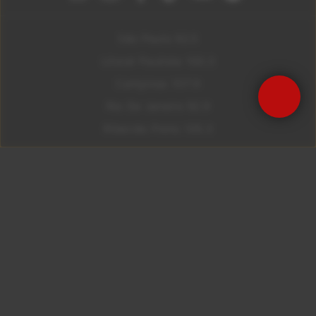
São Paulo 92.5
Litoral Paulista 100.3
Campinas 107.9
Rio De Janeiro 92.9
Ribeirão Preto 105.3
Brasília 106.7
Copyright © 2026 – KISS FM. Todos os direitos
reservados.
ID7 Studio
Site desenvolvido por