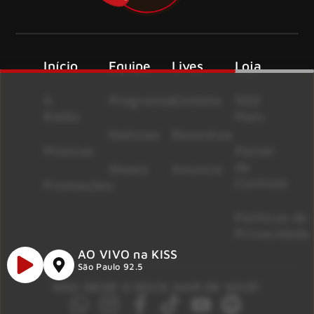
Início
Equipe
Lives
Loja
A
Programas
Contato
500
Rádio
Mais
Notícias
Resenhas
Músicas
Painel
de
Shows
Anuncie
Controle
Promoções
Políticas de
Privacidade
AO VIVO na KISS
São Paulo 92.5
NÃO DEIXE O ROCK SAIR DE VOCÊ!