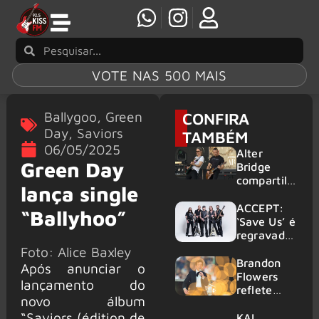
VOTE NAS 500 MAIS
Ballygoo
,
Green
CONFIRA
Day
,
Saviors
TAMBÉM
06/05/2025
Alter
Green Day
Bridge
compartilh
lança single
a vídeo ao
vivo de
ACCEPT:
“Ballyhoo”
“Fortress”
‘Save Us’ é
gravada
regravada
no Rock
com
Foto: Alice Baxley
am Ring
membros
Brandon
Após anunciar o
2026
do GHOST
Flowers
lançamento do
e KORN
reflete
novo álbum
sobre o
“Saviors (édition de
futuro e
KAI