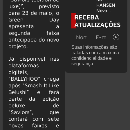
levanta
HANSEN:
luxe)”, previsto
possibilida
Novo
para 23 de maio, o
RECEBA
de de
single
Green Day
deixar os
‘Welcome
ATUALIZAÇÕES
apresenta a
palcos
To Life’ é
segunda faixa
lançado
antecipada do novo
projeto.
Suas informações são
tratadas com a máxima
Já disponível nas
confidencialidade e
segurança.
plataformas
digitais,
“BALLYHOO” chega
após “Smash It Like
Belushi” e fará
parte da edição
deluxe de
“Saviors”, que
contará com sete
novas faixas e