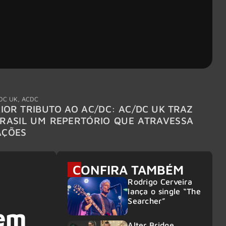
DC UK
,
ACDC
"Break
IOR TRIBUTO AO AC/DC: AC/DC UK TRAZ
MEGAD
RASIL UM REPERTÓRIO QUE ATRAVESSA
TURNÊ
AÇÕES
CONFIRA TAMBÉM
Rodrigo Cerveira
lança o single “The
Searcher”
 em
Alter Bridge