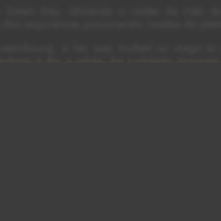
do Green Day, retirando o violão da mão d
 dos seguranças provocando risadas da plate
uxembourg, a fan was invited on stage to 
mming it for a while, he suddenly stopped
” by Oasis instead, prompting Billie Joe to
her…
pic.twitter.com/e4DFNRVQxE
d_there_)
July 2, 2025