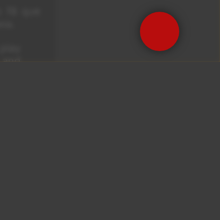
o fã que
ia.
play
 and
 ask