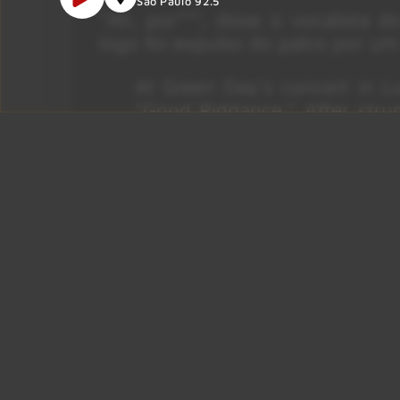
São Paulo 92.5
“Ah, por**”, disse o vocalista 
logo foi expulso do palco por um
At Green Day’s concert in L
“Good Riddance.” After stru
started playing “Wonderwall
him to leave the stage.
To top it all off, Liam Gallag
— hear and there (@hear_an
Fonte: Vagalume