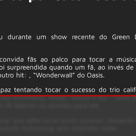
reu durante um show recente do Green
convida fãs ao palco para tocar a músic
foi surpreendida quando um fã, ao invés de 
 outro hit: , “Wonderwall” do
Oasis.
 tentando tocar o sucesso do trio calif
 Joe Armstrong, então, brinca e diz: “Você 
 o fã falando os acordes para ele.
rar que sabe tocar outro sucesso, iniciando 
eixando Armstrong sem entender nada.