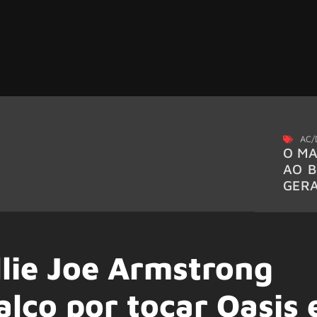
AC/
O MA
AO B
GER
lie Joe Armstrong
alco por tocar Oasis