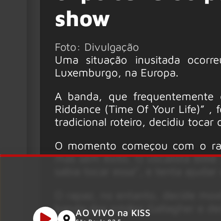
show
Foto: Divulgação
Uma situação inusitada ocor
Luxemburgo, na Europa.
A banda, que frequentemente 
Riddance (Time Of Your Life)” , 
tradicional roteiro, decidiu tocar
O momento começou com o rapaz
mas sem êxito. O vocalista Billie
sabia tocar essa”, e tenta ajudar
O rapaz, no entanto, decide most
banda dos irmãos Gallagher e d
AO VIVO na KISS