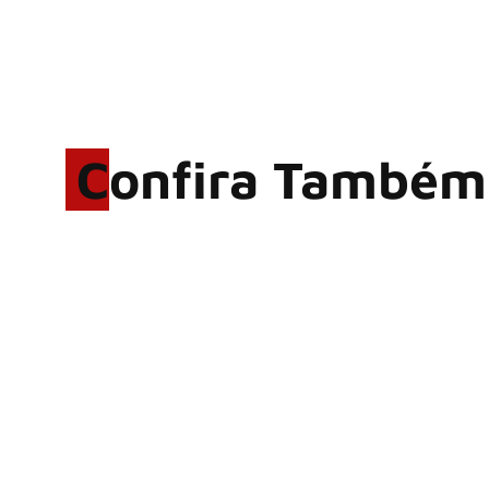
Confira Também
Rodrigo Cerveira lança o
single “The Searcher”
Alter Bridge compartilha
vídeo ao vivo de “Fortress”
gravada no Rock am Ring
2026
ACCEPT: ‘Save Us’ é
regravada com membros do
GHOST e KORN
Brandon Flowers reflete