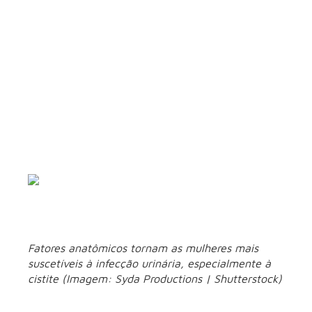
que a imunidade pode estar mais sensível, como no outono
e no inverno.
“No período mais frio, é comum que a qualidade da
alimentação mude, com menor consumo de alimentos
frescos e maior ingestão de opções mais calóricas e menos
nutritivas. Isso impacta diretamente o sistema imunológico.
Quando o corpo não recebe os nutrientes necessários, ele
fica mais vulnerável a infecções, incluindo as urinárias. Por
isso, manter uma alimentação equilibrada é uma estratégia
importante de prevenção”, destaca Laita Balbio, nutricionista
do Espaço Hi.
Fatores anatômicos tornam as mulheres mais
suscetíveis à infecção urinária, especialmente à
cistite (Imagem: Syda Productions | Shutterstock)