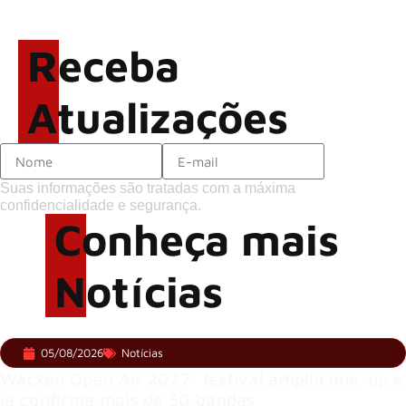
sobre o futuro e levanta
possibilidade de deixar os
Receba
palcos
Atualizações
Suas informações são tratadas com a máxima
confidencialidade e segurança.
Conheça mais
Notícias
05/08/2026
Notícias
Wacken Open Air 2027: festival amplia line-up e
já confirma mais de 50 bandas