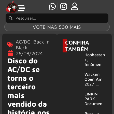
VOTE NAS 500 MAIS
AC/DC
,
Back In
CONFIRA
Black
TAMBÉM
26/08/2024
Hoobastan
Disco do
k,
fenômeno
AC/DC se
mundial do
rock anos
Wacken
torna o
2000,
Open Air
volta ao
2027:
terceiro
Brasil para
festival
mais
6 shows
amplia
LINKIN
line-up e
PARK:
vendido da
já
Document
confirma
ário
história nos
mais de 50
‘Unshatter’
Rock in