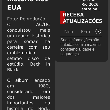
bandas
e álbum ao
Rio 2026
EUA
vivo são
entra na
RECEBA
anunciados
reta final
Foto: Reprodução
com
ATUALIZAÇÕES
Cidade do
O AC/DC
Rock em
conquistou mais
montagem
um marco histórico
acelerada
Suas informações são
para somar na
e line-up
tratadas com a máxima
completo
carreira com seu
confidencialidade e
confirmad
emblemático
segurança.
o
sétimo disco de
estúdio, Back In
Black.
O álbum lançado
em 1980,
considerado um
dos maiores
importantes da
história do Rock,