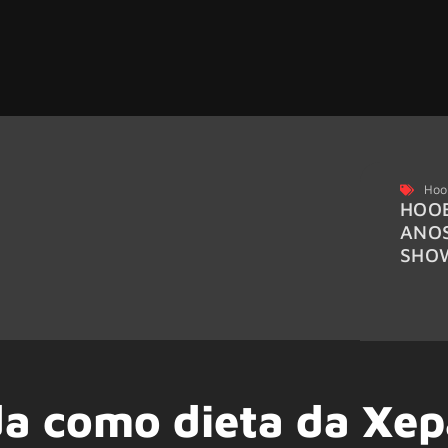
Hoo
HOOB
ANO
SHO
a como dieta da Xep