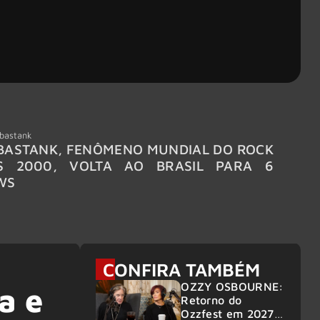
bastank
Wacken
ASTANK, FENÔMENO MUNDIAL DO ROCK
WACKE
S 2000, VOLTA AO BRASIL PARA 6
LINE-
WS
CONFIRA TAMBÉM
OZZY OSBOURNE:
a e
Retorno do
Ozzfest em 2027 é